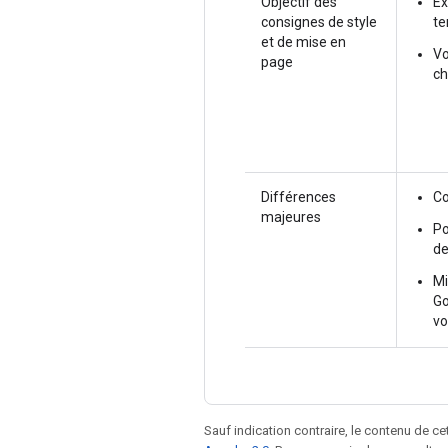
Objectif des
Ex
consignes de style
te
et de mise en
Vo
page
ch
Différences
Co
majeures
Po
de
Mi
Go
vo
Sauf indication contraire, le contenu de ce