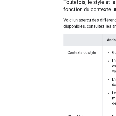
Toutefois, le style et 
fonction du contexte 
Voici un aperçu des différen
disponibles, consultez les ar
Andr
Contexte du style
Go
L'
es
vo
L'
da
Le
ma
de