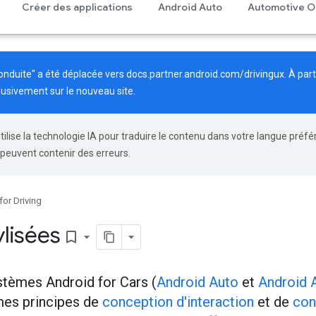
Créer des applications
Android Auto
Automotive O
conduite" a été déplacée vers
docs.partner.android.com/drivingux
. À par
lusivement sur le nouveau site.
tilise la technologie IA pour traduire le contenu dans votre langue préfé
 peuvent contenir des erreurs.
for Driving
lisées
bookmark_border
stèmes Android for Cars (
Android Auto
et
Android 
mes principes de
conception d'interaction
et de
con