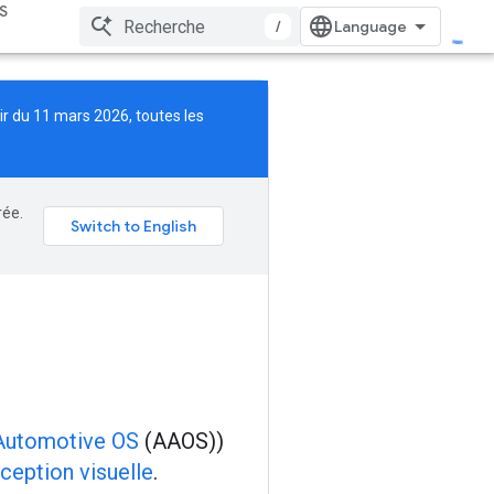
S
/
tir du 11 mars 2026, toutes les
rée.
Automotive OS
(AAOS))
ception visuelle
.