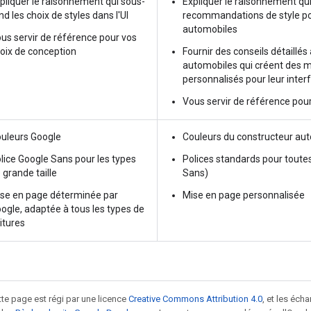
pliquer le raisonnement qui sous-
Expliquer le raisonnement qui
nd les choix de styles dans l'UI
recommandations de style po
automobiles
us servir de référence pour vos
oix de conception
Fournir des conseils détaillé
automobiles qui créent des m
personnalisés pour leur interf
Vous servir de référence pou
uleurs Google
Couleurs du constructeur au
lice Google Sans pour les types
Polices standards pour toutes
 grande taille
Sans)
se en page déterminée par
Mise en page personnalisée
ogle, adaptée à tous les types de
itures
tte page est régi par une licence
Creative Commons Attribution 4.0
, et les éch