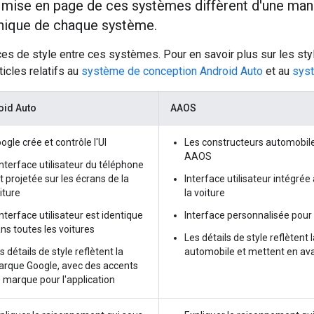
la mise en page de ces systèmes diffèrent d'une man
unique de chaque système.
ces de style entre ces systèmes. Pour en savoir plus sur les st
ticles relatifs au
système de conception Android Auto
et au
sys
oid Auto
AAOS
ogle crée et contrôle l'UI
Les constructeurs automobiles
AAOS
interface utilisateur du téléphone
t projetée sur les écrans de la
Interface utilisateur intégrée
iture
la voiture
interface utilisateur est identique
Interface personnalisée pour
ns toutes les voitures
Les détails de style reflèten
s détails de style reflètent la
automobile et mettent en avan
rque Google, avec des accents
 marque pour l'application