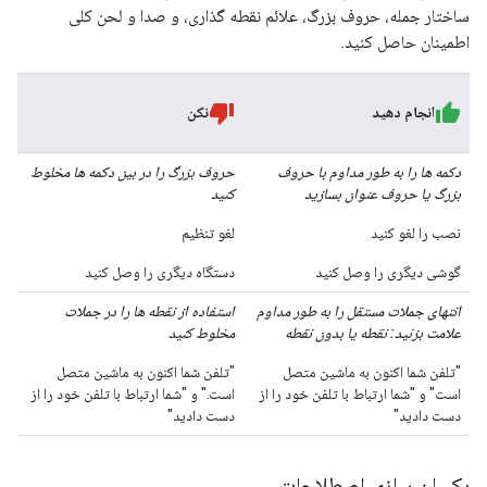
ساختار جمله، حروف بزرگ، علائم نقطه گذاری، و صدا و لحن کلی
اطمینان حاصل کنید.
انجام دهید
نکن
دکمه ها را به طور مداوم با حروف
حروف بزرگ را در بین دکمه ها مخلوط
بزرگ یا حروف عنوان بسازید
کنید
نصب را لغو کنید
لغو تنظیم
گوشی دیگری را وصل کنید
دستگاه دیگری را وصل کنید
انتهای جملات مستقل را به طور مداوم
استفاده از نقطه ها را در جملات
علامت بزنید: نقطه یا بدون نقطه
مخلوط کنید
"تلفن شما اکنون به ماشین متصل
"تلفن شما اکنون به ماشین متصل
است" و "شما ارتباط با تلفن خود را از
است." و "شما ارتباط با تلفن خود را از
دست دادید"
دست دادید"
یکسان سازی اصطلاحات