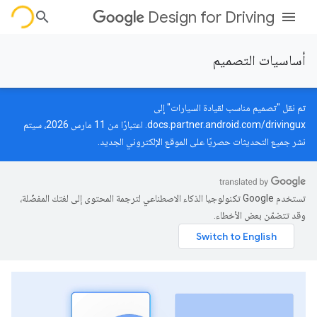
Design for Driving
أساسيات التصميم
تم نقل "تصميم مناسب لقيادة السيارات" إلى
docs.partner.android.com/drivingux
. اعتبارًا من 11 مارس 2026، سيتم
نشر جميع التحديثات حصريًا على الموقع الإلكتروني الجديد.
تستخدم Google تكنولوجيا الذكاء الاصطناعي لترجمة المحتوى إلى لغتك المفضّلة،
وقد تتضمّن بعض الأخطاء.