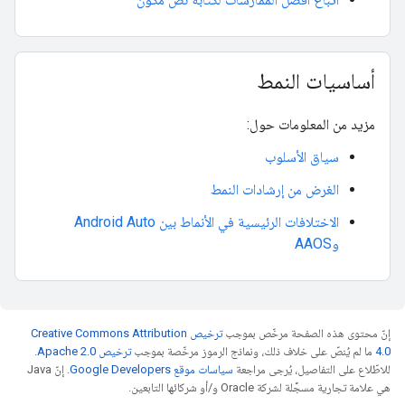
أساسيات النمط
مزيد من المعلومات حول:
سياق الأسلوب
الغرض من إرشادات النمط
الاختلافات الرئيسية في الأنماط بين Android Auto
وAAOS
إنّ محتوى هذه الصفحة مرخّص بموجب
ترخيص Creative Commons Attribution
4.0‏
ما لم يُنصّ على خلاف ذلك، ونماذج الرموز مرخّصة بموجب
ترخيص Apache 2.0‏
.
للاطّلاع على التفاصيل، يُرجى مراجعة
سياسات موقع Google Developers‏
. إنّ Java
هي علامة تجارية مسجَّلة لشركة Oracle و/أو شركائها التابعين.