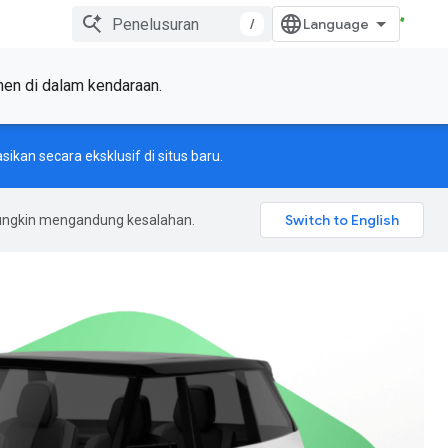
/
en di dalam kendaraan.
sikan secara eksklusif di situs baru.
mungkin mengandung kesalahan.