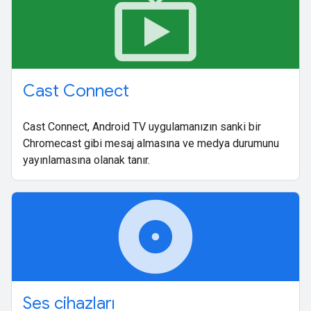
live_tv
Cast Connect
Cast Connect, Android TV uygulamanızın sanki bir
Chromecast gibi mesaj almasına ve medya durumunu
yayınlamasına olanak tanır.
album
Ses cihazları