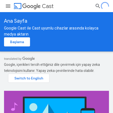
cast
Cast
Ana Sayfa
Google Cast ile Cast uyumlu cihazlar arasında kolayca
medya aktarın
Başlama
Google, içerikleri tercih ettiğiniz dile çevirmek için yapay zeka
teknolojisini kullanır. Yapay zeka çevirilerinde hata olabilir.