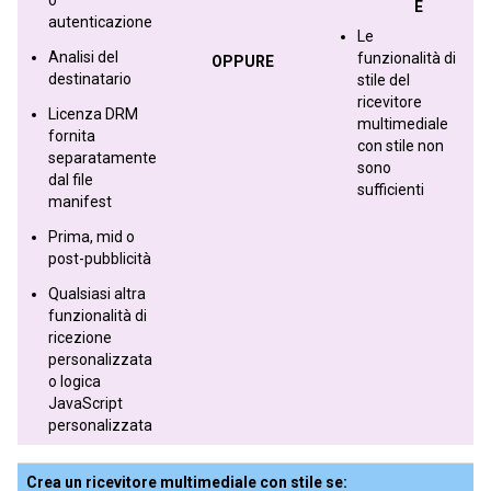
E
autenticazione
Le
Analisi del
funzionalità di
OPPURE
destinatario
stile del
ricevitore
Licenza DRM
multimediale
fornita
con stile non
separatamente
sono
dal file
sufficienti
manifest
Prima, mid o
post-pubblicità
Qualsiasi altra
funzionalità di
ricezione
personalizzata
o logica
JavaScript
personalizzata
Crea un ricevitore multimediale con stile se: