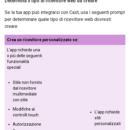
Determina il tipo di ricevitore web da creare
Se la tua app può integrarsi con Cast, usa i seguenti prompt
per determinare quale tipo di ricevitore web dovresti
creare:
Crea un ricevitore personalizzato se:
L'app richiede una
o più delle seguenti
funzionalità
speciali:
Stile non fornito
dal ricevitore
multimediale
con stile
Modifiche ai
L'app richiede
controlli touch
stili
personalizzati
Autorizzazione
o