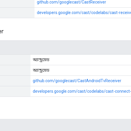
github.com/googlecast/CastReceiver
developers.google.com/cast/codelabs/cast-receiv
er
অ্যান্ড্রয়েড
অ্যান্ড্রয়েড
github.com/googlecast/CastAndroidTvReceiver
developers.google.com/cast/codelabs/cast-connect-