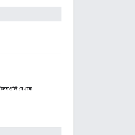
ীলনগুলি দেখায়৷