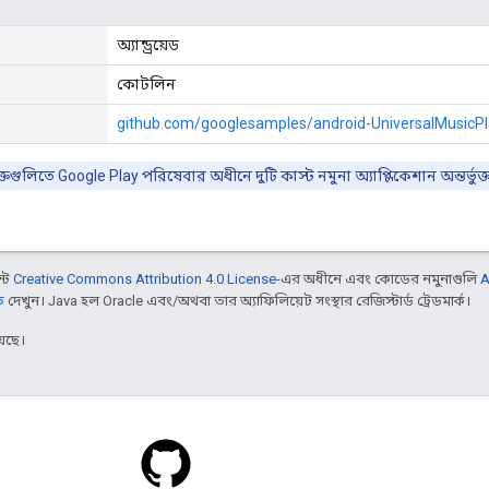
অ্যান্ড্রয়েড
কোটলিন
github.com/googlesamples/android-UniversalMusicPl
ক্তগুলিতে Google Play পরিষেবার অধীনে দুটি কাস্ট নমুনা অ্যাপ্লিকেশান অন্তর্ভুক্
ন্ট
Creative Commons Attribution 4.0 License
-এর অধীনে এবং কোডের নমুনাগুলি
A
ি
দেখুন। Java হল Oracle এবং/অথবা তার অ্যাফিলিয়েট সংস্থার রেজিস্টার্ড ট্রেডমার্ক।
েছে।