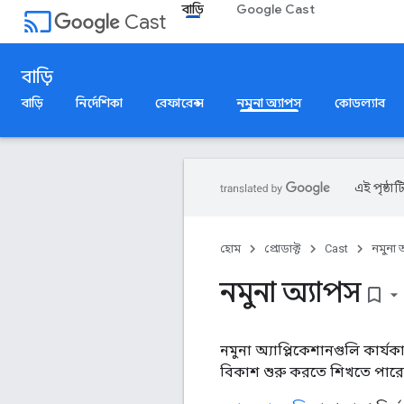
বাড়ি
Google Cast
cast
Cast
বাড়ি
বাড়ি
নির্দেশিকা
রেফারেন্স
নমুনা অ্যাপস
কোডল্যাব
এই পৃষ্ঠাট
হোম
প্রোডাক্ট
Cast
নমুনা 
নমুনা অ্যাপস
bookmark_border
নমুনা অ্যাপ্লিকেশানগুলি কার
বিকাশ শুরু করতে শিখতে পারে