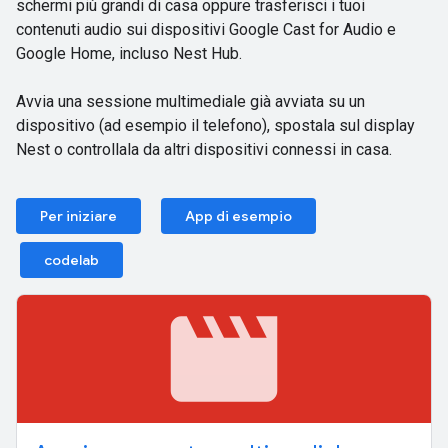
schermi più grandi di casa oppure trasferisci i tuoi
contenuti audio sui dispositivi Google Cast for Audio e
Google Home, incluso Nest Hub.
Avvia una sessione multimediale già avviata su un
dispositivo (ad esempio il telefono), spostala sul display
Nest o controllala da altri dispositivi connessi in casa.
Per iniziare
App di esempio
codelab
movie