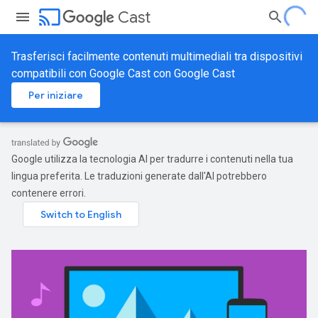
cast
Cast
Trasferisci facilmente contenuti multimediali tra dispositivi
compatibili con Google Cast con Google Cast
Per iniziare
Google utilizza la tecnologia AI per tradurre i contenuti nella tua
lingua preferita. Le traduzioni generate dall'AI potrebbero
contenere errori.