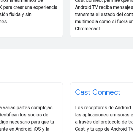
tros lineamientos de
Cast Connect permite que l
X para crear una experiencia
Android TV reciba mensajes
ión fluida y sin
transmita el estado del con
nes.
multimedia como si fuera u
Chromecast.
Cast Connect
a varias partes complejas
Los receptores de Android T
dentifican los socios de
las aplicaciones emisoras 
digo necesario para que tu
a través del protocolo de tr
nte en Android, iOS y la
Cast, y tu app de Android T