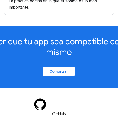
La práctica bocina en la que el sonido es lo más
importante.
 que tu app sea compatible c
mismo
Comenzar
GitHub