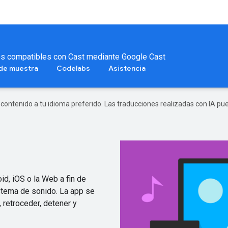
vos compatibles con Cast mediante Google Cast
 de muestra
Codelabs
Asistencia
r contenido a tu idioma preferido. Las traducciones realizadas con IA p
d, iOS o la Web a fin de
istema de sonido. La app se
, retroceder, detener y