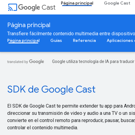
Página principal
Google Cast
cast
Cast
Página principal
Transfiere fácilmente contenido multimedia entre dispositi
Página principal
Guías
Referencia
Aplicaciones
Google utiliza tecnología de IA para traduci
SDK de Google Cast
El SDK de Google Cast te permite extender tu app para Androi
direccionar su transmisión de video y audio a una TV o un s
convierte en el control remoto para reproducir, pausar, buscar
controlar el contenido multimedia.