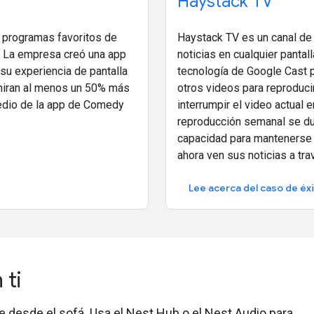
Haystack TV
Haystack TV es un canal de
 programas favoritos de
noticias en cualquier panta
 La empresa creó una app
tecnología de Google Cast pa
su experiencia de pantalla
otros videos para reproducir
miran al menos un 50% más
interrumpir el video actual
medio de la app de Comedy
reproducción semanal se dup
capacidad para mantenerse 
ahora ven sus noticias a tr
Lee acerca del caso de éx
 ti
 desde el sofá. Usa el Nest Hub o el Nest Audio para