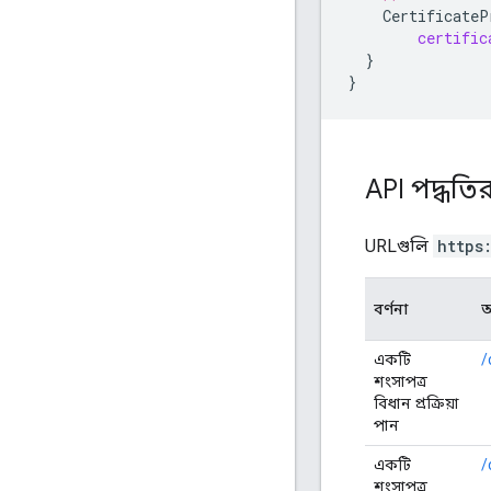
CertificateP
certific
}
}
API পদ্ধতি
URLগুলি
https
বর্ণনা
আ
একটি
/
শংসাপত্র
বিধান প্রক্রিয়া
পান
একটি
/
শংসাপত্র