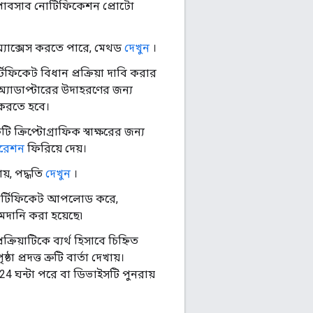
াবসাব নোটিফিকেশন প্রোটো
স অ্যাক্সেস করতে পারে, মেথড
দেখুন
।
িফিকেট বিধান প্রক্রিয়া দাবি করার
অ্যাডাপ্টারের উদাহরণের জন্য
 করতে হবে।
ি ক্রিপ্টোগ্রাফিক স্বাক্ষরের জন্য
রেশন
ফিরিয়ে দেয়।
য়, পদ্ধতি
দেখুন
।
টি সার্টিফিকেট আপলোড করে,
আমদানি করা হয়েছে৷
ক্রিয়াটিকে ব্যর্থ হিসাবে চিহ্নিত
 প্রদত্ত ত্রুটি বার্তা দেখায়।
েমন, 24 ঘন্টা পরে বা ডিভাইসটি পুনরায়