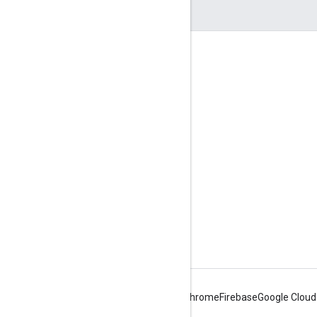
জুড়ে থাকা
Google Developer Program
Google Developer Groups
Google Developer Experts
Accelerators
Google Cloud & NVIDIA
Android
Chrome
Firebase
Google Cloud