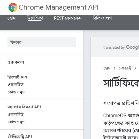
Chrome Management API
হোম
নির্দেশিকা
REST রেফারেন্স
রিলিজ লগ
শুরু করুন
হোম
প্রোডাক্ট
রিপোর্ট API
সার্টিফিক
ওভারভিউ
কোড নমুনা
শংসাপত্র প্রভিশন
অ্যাপের বিবরণ API
ওভারভিউ
ChromeOS অ্যাড
কোড নমুনা
কর্তৃপক্ষের কাছ 
অ্যাডাপ্টারের (য
টেলিমেট্রি API
ইন্টারঅ্যাক্ট করে