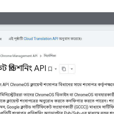
এই পৃষ্ঠাটি
Cloud Translation API
অনুবাদ করেছে।
Chrome Management API
নির্দেশিকা
েট প্রভিশনিং API
bookmark_border
িং API ChromeOS ক্লায়েন্ট শংসাপত্র বিধানের সাথে শংসাপত্র কর্তৃপক
মিনিস্ট্রেটররা তাদের ChromeOS ডিভাইস বা ChromeOS ব্যবহারকার
থেকে ক্লায়েন্ট শংসাপত্রের অনুরোধ করতে কনফিগার করতে পারেন। শংসাপত
েমন, Google ক্লাউড সার্টিফিকেট সংযোগকারী (GCCC)) মাধ্যমে সার্টি
৷ প্রতিটি শংসাপত্র প্রভিশনিং অ্যাডাপ্টার Pub/Sub-এর মাধ্যমে নতুন শ