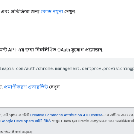
ং প্রতিক্রিয়া জন্য
কোড নমুনা
দেখুন.
ন্ট API-এর জন্য নিম্নলিখিত OAuth সুযোগ প্রয়োজন:
য,
প্রমাণীকরণ ওভারভিউ
দেখুন।
 এই পৃষ্ঠার কন্টেন্ট
Creative Commons Attribution 4.0 License
-এর অধীনে এবং কো
,
Google Developers সাইট নীতি
দেখুন। Java হল Oracle এবং/অথবা তার অ্যাফিলিয়েট সংস
র আপডেট করা হয়েছে।