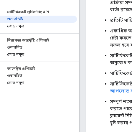
প্রক্রিয়া স
বার্তা রয়ে
সার্টিফিকেট প্রভিশনিং API
ওভারভিউ
প্রতিটি সার
কোড নমুনা
একাধিক অ্য
চেষ্টা করত
নিরাপত্তা অন্তর্দৃষ্টি এপিআই
সফল হবে যা
ওভারভিউ
কোড নমুনা
সার্টিফিকেট
অনুরোধ ক
কানেক্টর এপিআই
সার্টিফিকেট
ওভারভিউ
কোড নমুনা
সার্টিফিকে
আপলোড সা
সম্পূর্ণ শংস
করতে পার
ক্লায়েন্ট ন
বুট করার 