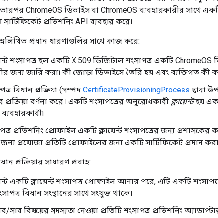
এবং তারপর ChromeOS ডিভাইস বা ChromeOS ব্যবহারকারীর সাথে একট
তে সার্টিফিকেট প্রভিশনিং API ব্যবহার করে।
ম্নলিখিত প্রধান ধারণাগুলির সাথে কাজ করে:
য়েন্ট শংসাপত্র হল একটি X.509 ডিজিটাল শংসাপত্র একটি ChromeOS
ীর জন্য জারি করা৷ কী জোড়া ডিভাইসে তৈরি হয় এবং ব্যক্তিগত কী ক
্র বিধান প্রক্রিয়া (সম্পদ
CertificateProvisioningProcess
দ্বারা উপ
 প্রক্রিয়া বর্ণনা করে। একটি শংসাপত্রের অনুরোধকারী
ক্লায়েন্ট
হয় এক
ব্যবহারকারী৷
ত্র প্রভিশনিং প্রোফাইল একটি ক্লায়েন্ট শংসাপত্রের জন্য প্রশাসকের
ের জন্য প্রযোজ্য প্রতিটি প্রোফাইলের জন্য একটি সার্টিফিকেট প্রদান করা
ান প্রক্রিয়ার সাধারণ প্রবাহ:
েন্ট একটি ক্লায়েন্ট শংসাপত্র প্রোফাইল আনার পরে, এটি একটি শংসাপত্
সাপত্র বিধান সংস্থানের সাথে সংযুক্ত থাকে।
পাব/সাব বিষয়ের সদস্যতা নেওয়া প্রতিটি শংসাপত্র প্রভিশনিং অ্যাডাপ্