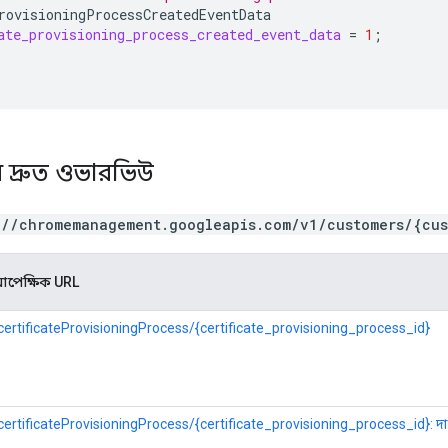
rovisioningProcessCreatedEventData
ate_provisioning_process_created_event_data
=
1
;
র দ্রুত ওভারভিউ
://chromemanagement.googleapis.com/v1/customers/{cus
পেক্ষিক URL
certificateProvisioningProcess/{certificate_provisioning_process_id}
certificateProvisioningProcess/{certificate_provisioning_process_id}: দ