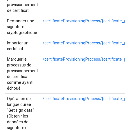
provisionnement
de certificat
Demander une
/certificateProvisioningProcess/{certificate_pr
signature
cryptographique
Importer un
/certificateProvisioningProcess/{certificate_pr
certificat
Marquer le
/certificateProvisioningProcess/{certificate_pr
processus de
provisionnement
du certificat
comme ayant
échoué
Opération de
/certificateProvisioningProcess/{certificate_p
longue durée
"Get sign data"
(Obtenir les
données de
signature)