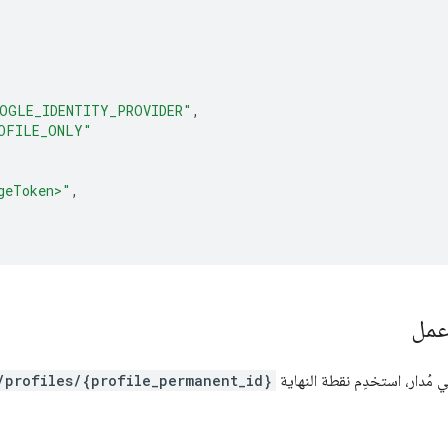
OGLE_IDENTITY_PROVIDER"
,
OFILE_ONLY"
geToken>"
,
عمل
ُدار، استخدِم نقطة النهاية
/profiles/{profile_permanent_id}