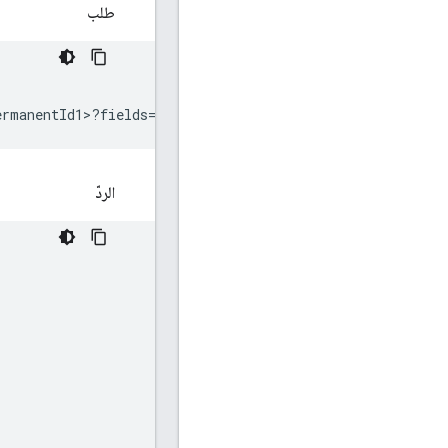
طلب
الردّ