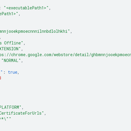
:
"<executablePath1>"
,
ePath1>"
,
mnnjooekpmoecnnnilnnbdlolhkhi"
,
,
s Offline"
,
XTENSION"
,
ps://chrome.google.com/webstore/detail/ghbmnnjooekpmoec
"NORMAL"
,
n"
:
true
,
3
PLATFORM"
,
CertificateForUrls"
,
**\""