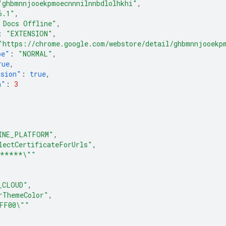
"ghbmnnjooekpmoecnnnilnnbdlolhkhi"
,
6.1"
,
 Docs Offline"
,
:
"EXTENSION"
,
"https://chrome.google.com/webstore/detail/ghbmnnjooekp
pe"
:
"NORMAL"
,
rue
,
nsion"
:
true
,
n"
:
3
INE_PLATFORM"
,
lectCertificateForUrls"
,
******\""
_CLOUD"
,
rThemeColor"
,
FF00\""