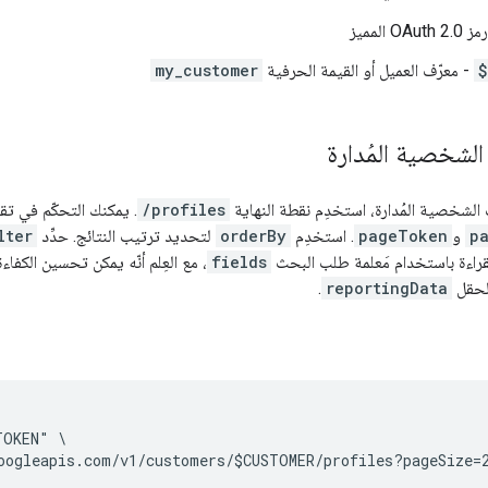
OAuth  المميز
$
- معرّف العميل أو القيمة الحرفية
my_customer
الشخصية المُدارة
 الشخصية المُدارة، استخدِم نقطة النهاية
/profiles
. يمكنك التحكّم في ت
p
و
pageToken
. استخدِم
orderBy
لتحديد ترتيب النتائج. حدِّد
lter
قراءة باستخدام مَعلمة طلب البحث
fields
، مع العِلم أنّه يمكن تحسين الكف
الحقل
reportingData
.
OKEN" \
