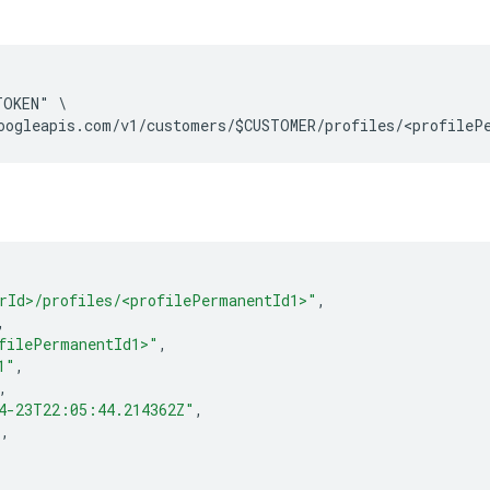
OKEN" \

rId>/profiles/<profilePermanentId1>"
,
,
filePermanentId1>"
,
1"
,
,
4-23T22:05:44.214362Z"
,
"
,