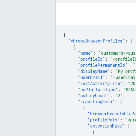
{
"chromeBrowserProfiles"
:
[
{
"name"
:
"customers/<cus
"profileId"
:
"<profileI
"profilePermanentId"
:
"
"displayName"
:
"My prof
"userEmail"
:
"<userEmai
"lastActivityTime"
:
"20
"osPlatformType"
:
"WIND
"policyCount"
:
"2"
,
"reportingData"
:
[
{
"browserExecutableP
"profilePath"
:
"<pr
"extensionData"
:[
{