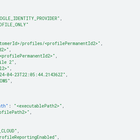
OGLE_IDENTITY_PROVIDER"
,
OFILE_ONLY"
tomerId>/profiles/<profilePermanentId2>"
,
d2>"
,
<profilePermanentId2>"
,
ile 2"
,
l2>"
,
24-04-23T22:05:44.214362Z"
,
OWS"
,
ath"
:
"<executablePath2>"
,
ofilePath2>"
,
_CLOUD"
,
rofileReportingEnabled"
,