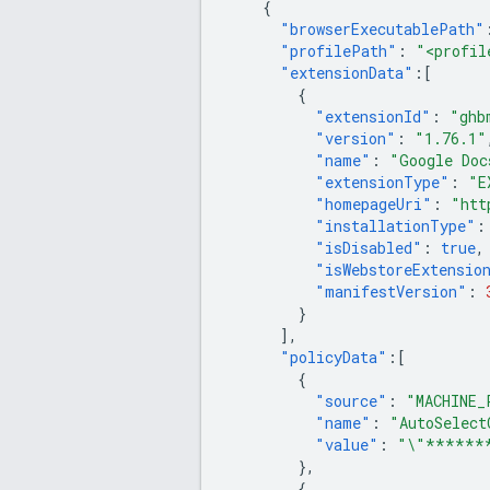
{
"browserExecutablePath"
"profilePath"
:
"<profil
"extensionData"
:[
{
"extensionId"
:
"ghb
"version"
:
"1.76.1"
"name"
:
"Google Doc
"extensionType"
:
"E
"homepageUri"
:
"htt
"installationType"
:
"isDisabled"
:
true
,
"isWebstoreExtensio
"manifestVersion"
:
}
],
"policyData"
:[
{
"source"
:
"MACHINE_
"name"
:
"AutoSelect
"value"
:
"\"******
},
{