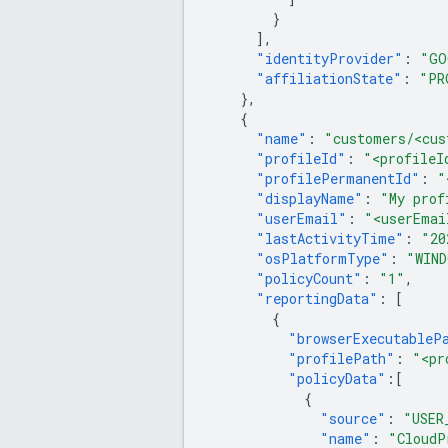
}
],
"identityProvider"
:
"GO
"affiliationState"
:
"PR
},
{
"name"
:
"customers/<cus
"profileId"
:
"<profileI
"profilePermanentId"
:
"
"displayName"
:
"My prof
"userEmail"
:
"<userEmai
"lastActivityTime"
:
"20
"osPlatformType"
:
"WIND
"policyCount"
:
"1"
,
"reportingData"
:
[
{
"browserExecutableP
"profilePath"
:
"<pr
"policyData"
:[
{
"source"
:
"USER
"name"
:
"CloudP