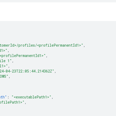
tomerId>/profiles/<profilePermanentId1>"
,
d1>"
,
<profilePermanentId1>"
,
ile 1"
,
l1>"
,
24-04-23T22:05:44.214362Z"
,
OWS"
,
ath"
:
"<executablePath1>"
,
ofilePath1>"
,