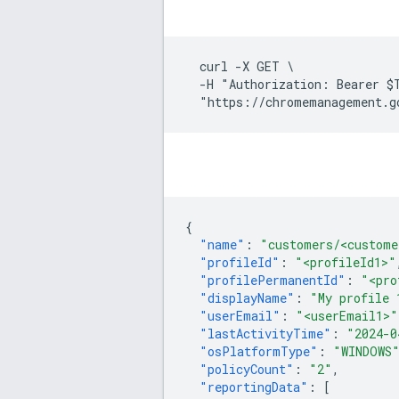
  curl -X GET \

  -H "Authorization: Bearer $T
{
"name"
:
"customers/<custome
"profileId"
:
"<profileId1>"
"profilePermanentId"
:
"<pro
"displayName"
:
"My profile 
"userEmail"
:
"<userEmail1>"
"lastActivityTime"
:
"2024-0
"osPlatformType"
:
"WINDOWS
"policyCount"
:
"2"
,
"reportingData"
:
[