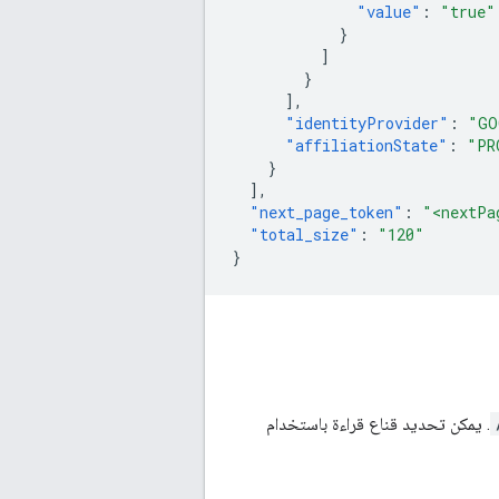
"value"
:
"true"
}
]
}
],
"identityProvider"
:
"GO
"affiliationState"
:
"PR
}
],
"next_page_token"
:
"<nextPa
"total_size"
:
"120"
}
. يمكن تحديد قناع قراءة باستخدام