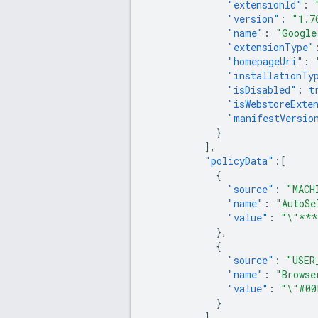
"extensionId"
:
"version"
:
"1.7
"name"
:
"Google
"extensionType"
"homepageUri"
:
"installationTy
"isDisabled"
:
t
"isWebstoreExte
"manifestVersio
}
],
"policyData"
:[
{
"source"
:
"MACH
"name"
:
"AutoSe
"value"
:
"\"**
},
{
"source"
:
"USER
"name"
:
"Browse
"value"
:
"\"#00
}
]