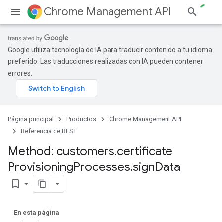
Chrome Management API
Google utiliza tecnología de IA para traducir contenido a tu idioma
preferido. Las traducciones realizadas con IA pueden contener
errores.
ses
Página principal
Productos
Chrome Management API
Referencia de REST
Method: customers
.
certificate
Provisioning
Processes
.
sign
Data
bookmark_border
ses.operations
En esta página