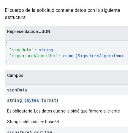
El cuerpo de la solicitud contiene datos con la siguiente
estructura:
Representación JSON
{
"signData"
: 
string
,
"signatureAlgorithm"
: 
enum (
SignatureAlgorithm
)
}
Campos
sign
Data
string (
bytes
format)
Es obligatorio. Los datos que se le pidió que firmara al cliente
String codificada en base64.
signature
Algorithm