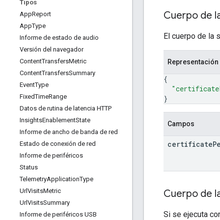
Tipos
Cuerpo de la
App
Report
App
Type
El cuerpo de la s
Informe de estado de audio
Versión del navegador
Content
Transfers
Metric
Representación
Content
Transfers
Summary
{
Event
Type
"certificate
Fixed
Time
Range
}
Datos de rutina de latencia HTTP
Insights
Enablement
State
Campos
Informe de ancho de banda de red
certificate
P
Estado de conexión de red
Informe de periféricos
Status
Telemetry
Application
Type
Url
Visits
Metric
Cuerpo de l
Url
Visits
Summary
Si se ejecuta co
Informe de periféricos USB