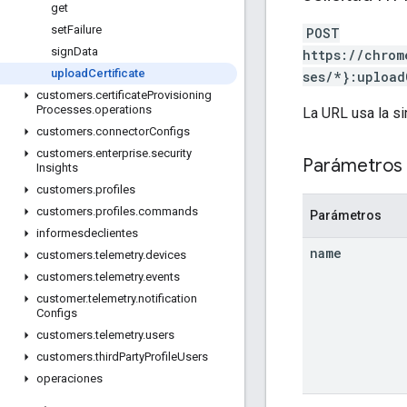
get
set
Failure
POST
sign
Data
https://chrom
upload
Certificate
ses/*}:upload
customers
.
certificate
Provisioning
Processes
.
operations
La URL usa la si
customers
.
connector
Configs
customers
.
enterprise
.
security
Parámetros 
Insights
customers
.
profiles
customers
.
profiles
.
commands
Parámetros
informesdeclientes
name
customers
.
telemetry
.
devices
customers
.
telemetry
.
events
customer
.
telemetry
.
notification
Configs
customers
.
telemetry
.
users
customers
.
third
Party
Profile
Users
operaciones