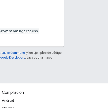
provisioningprocess
e Creative Commons
, y los ejemplos de código
 Google Developers
. Java es una marca
Compilación
Android