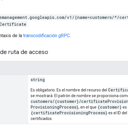
emanagement.googleapis.com/v1/{name=customers/*/cer
Certificate
ntaxis de la
transcodificación gRPC
.
de ruta de acceso
string
Certific
Es obligatorio. Es el nombre del recurso del
se mostrará. El patrón de nombre se proporciona com
customers/{customer}/certificateProvisio
ProvisioningProcess}
{customer}
, en el que
es 
{certificateProvisioningProcess}
es el ID de
certificados.