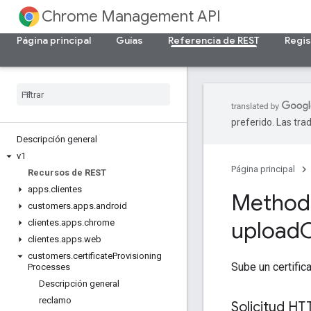
Chrome Management API
Página principal
Guías
Referencia de REST
Regis
preferido. Las tra
Descripción general
v1
Página principal
Recursos de REST
apps
.
clientes
Method
customers
.
apps
.
android
upload
C
clientes
.
apps
.
chrome
clientes
.
apps
.
web
customers
.
certificate
Provisioning
Sube un certific
Processes
Descripción general
reclamo
Solicitud HT