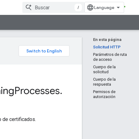
/
En esta página
Solicitud HTTP
Parámetros de ruta
de acceso
Cuerpo de la
solicitud
Cuerpo de la
respuesta
ning
Processes
.
Permisos de
autorización
 de certificados.