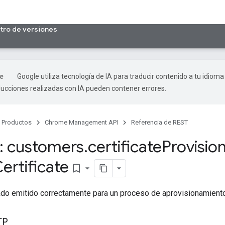
tro de versiones
Google utiliza tecnología de IA para traducir contenido a tu idioma
ducciones realizadas con IA pueden contener errores.
Productos
Chrome Management API
Referencia de REST
: customers
.
certificate
Provisio
ertificate
bookmark_border
ado emitido correctamente para un proceso de aprovisionamiento
TP