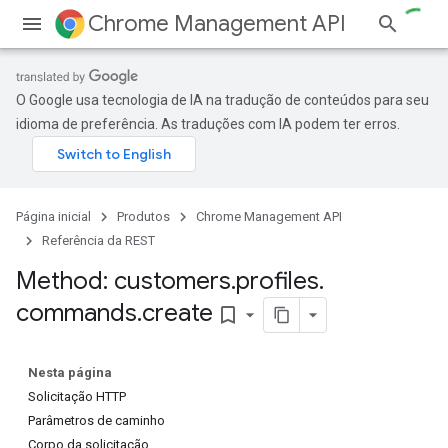
Chrome Management API
O Google usa tecnologia de IA na tradução de conteúdos para seu
idioma de preferência. As traduções com IA podem ter erros.
Página inicial
Produtos
Chrome Management API
ses
Referência da REST
ses.operations
Method: customers
.
profiles
.
commands
.
create
bookmark_border
Nesta página
Solicitação HTTP
Parâmetros de caminho
Corpo da solicitação