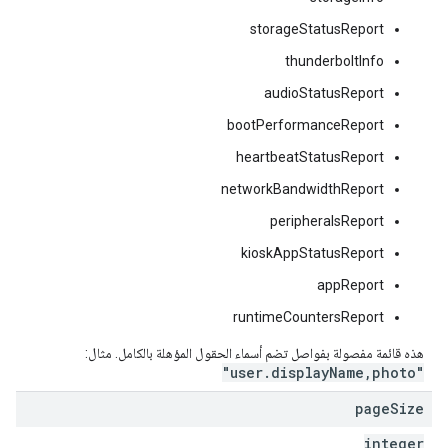
storageStatusReport
thunderboltInfo
audioStatusReport
bootPerformanceReport
heartbeatStatusReport
networkBandwidthReport
peripheralsReport
kioskAppStatusReport
appReport
runtimeCountersReport
هذه قائمة مفصولة بفواصل تضم أسماء الحقول المؤهلة بالكامل. مثال:
"user.displayName,photo"
page
Size
integer