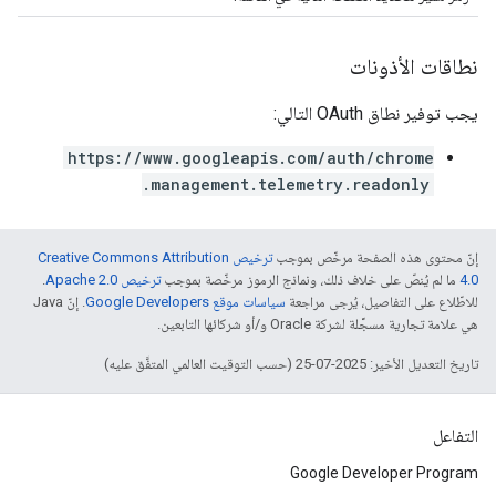
نطاقات الأذونات
يجب توفير نطاق OAuth التالي:
https://www.googleapis.com/auth/chrome
.management.telemetry.readonly
إنّ محتوى هذه الصفحة مرخّص بموجب
ترخيص Creative Commons Attribution
4.0‏
ما لم يُنصّ على خلاف ذلك، ونماذج الرموز مرخّصة بموجب
ترخيص Apache 2.0‏
.
للاطّلاع على التفاصيل، يُرجى مراجعة
سياسات موقع Google Developers‏
. إنّ Java
هي علامة تجارية مسجَّلة لشركة Oracle و/أو شركائها التابعين.
تاريخ التعديل الأخير: 2025-07-25 (حسب التوقيت العالمي المتفَّق عليه)
التفاعل
Google Developer Program