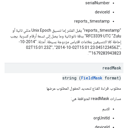
serialNumber
deviceId
reports_timestamp
"reports_timestamp" يقبل الفلتر إما تنسيق Unix Epoch مللي ثانية أو
RFC3339 UTC "Zulu" بدقة نانوثانية وما يصل إلى تسعة أرقام كسرية. يجب
إحاطة كلا التنسيقين بعلامات اقتباس مزدوجة بسيطة. أمثلة: "2014-10-
02T15:01:23Z"، "2014-10-02T15:01:23.045123456Z"،
"1679283943823".
read
Mask
string (
FieldMask
format)
مطلوب. قراءة القناع لتحديد الحقول المطلوب عرضها
مسارات readMask المتوافقة هي:
الاسم
orgUnitId
deviceId