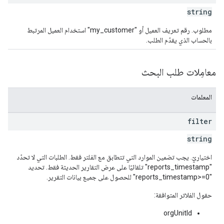
string
مطلوب. رقم تعريف العميل أو "my_customer" استخدام العميل المرتبط
بالحساب الذي يقدّم الطلب.
معامِلات طلب البحث
المعلمات
filter
string
اختياريّ. يجب تضمين الموارد التي تتطابق مع الفلتر فقط. الطلبات التي لا تحدّد
"reports_timestamp" تلقائيًا على عرض التقارير الحديثة فقط. تحديد
"reports_timestamp>=0" للحصول على جميع بيانات التقرير.
حقول الفلاتر المتوافقة:
orgUnitId