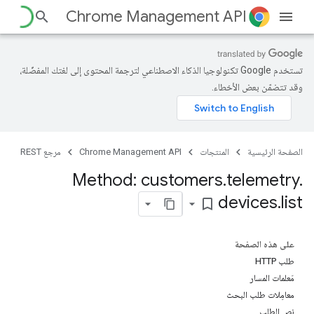
Chrome Management API
تستخدم Google تكنولوجيا الذكاء الاصطناعي لترجمة المحتوى إلى لغتك المفضّلة،
وقد تتضمّن بعض الأخطاء.
الصفحة الرئيسية
المنتجات
Chrome Management API
مرجع REST
cu
Method: customers
.
telemetry
.
customers.cer
devices
.
list
bookmark_border
على هذه الصفحة
طلب HTTP
مَعلمات المسار
معامِلات طلب البحث
نص الطلب