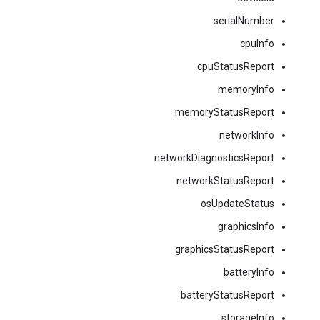
serialNumber
cpuInfo
cpuStatusReport
memoryInfo
memoryStatusReport
networkInfo
networkDiagnosticsReport
networkStatusReport
osUpdateStatus
graphicsInfo
graphicsStatusReport
batteryInfo
batteryStatusReport
storageInfo