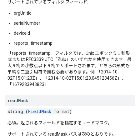
サポートされているフィルタ フィールド:
orgUnitId
serialNumber
deviceId
reports_timestamp
「reports_timestamp」フィルタでは、Unix エポックミリ秒形
式または RFC3339 UTC「Zulu」のいずれかを使用できます。最
大 9 桁の小数点以下 9 桁でサポートされます。どちらの形式も
単純な二重引用符で囲む必要があります。例: 「2014-10-
02T15:01:23Z」、「2014-10-02T15:01:23.045123456Z」、
「1679283943823」
read
Mask
string (
FieldMask
format)
必須。返されるフィールドを指定するリードマスク。
サポートされている readMask パスは次のとおりです。