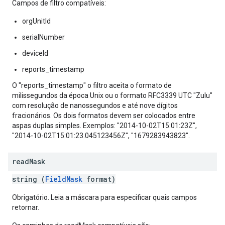
Campos de filtro compatíveis:
orgUnitId
serialNumber
deviceId
reports_timestamp
O "reports_timestamp" o filtro aceita o formato de
milissegundos da época Unix ou o formato RFC3339 UTC "Zulu"
com resolução de nanossegundos e até nove dígitos
fracionários. Os dois formatos devem ser colocados entre
aspas duplas simples. Exemplos: "2014-10-02T15:01:23Z",
"2014-10-02T15:01:23.045123456Z", "1679283943823".
read
Mask
string (
FieldMask
format)
Obrigatório. Leia a máscara para especificar quais campos
retornar.