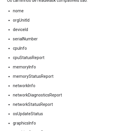
Os caminhos de readMask compatíveis são:
nome
orgUnitId
deviceId
serialNumber
cpuInfo
cpuStatusReport
memoryInfo
memoryStatusReport
networkInfo
networkDiagnosticsReport
networkStatusReport
osUpdateStatus
graphicsInfo