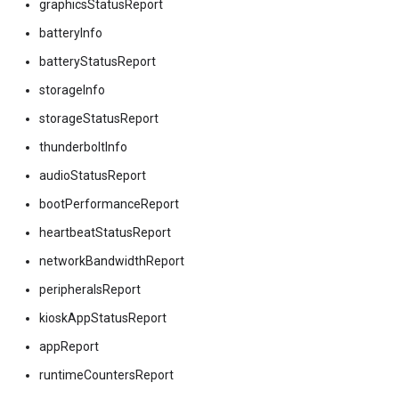
graphicsStatusReport
batteryInfo
batteryStatusReport
storageInfo
storageStatusReport
thunderboltInfo
audioStatusReport
bootPerformanceReport
heartbeatStatusReport
networkBandwidthReport
peripheralsReport
kioskAppStatusReport
appReport
runtimeCountersReport