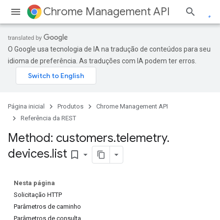
Chrome Management API
O Google usa tecnologia de IA na tradução de conteúdos para seu
idioma de preferência. As traduções com IA podem ter erros.
Página inicial
Produtos
Chrome Management API
ses
Referência da REST
ses.operations
Method: customers
.
telemetry
.
devices
.
list
bookmark_border
Nesta página
Solicitação HTTP
Parâmetros de caminho
Parâmetros de consulta