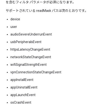
を含むフィルタ パラメータが必須になります。
サポートされている readMask パスは次のとおりです。
device
user
audioSevereUnderrunEvent
usbPeripheralsEvent
httpsLatencyChangeEvent
networkStateChangeEvent
wifiSignalStrengthEvent
vpnConnectionStateChangeEvent
appInstallEvent
appUninstallEvent
appLaunchEvent
osCrashEvent