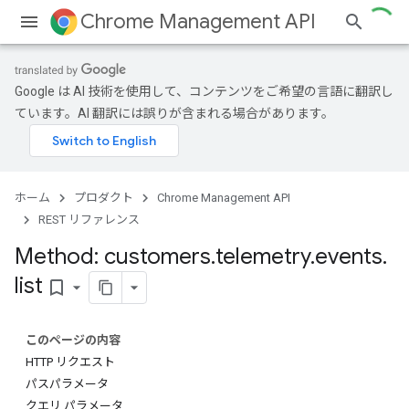
Chrome Management API
Google は AI 技術を使用して、コンテンツをご希望の言語に翻訳し
ています。AI 翻訳には誤りが含まれる場合があります。
ホーム
プロダクト
Chrome Management API
ses
REST リファレンス
ses.operations
Method: customers
.
telemetry
.
events
.
list
bookmark_border
このページの内容
HTTP リクエスト
パスパラメータ
クエリ パラメータ