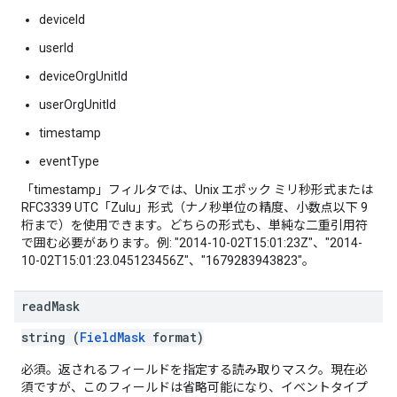
deviceId
userId
deviceOrgUnitId
userOrgUnitId
timestamp
eventType
「timestamp」フィルタでは、Unix エポック ミリ秒形式または
RFC3339 UTC「Zulu」形式（ナノ秒単位の精度、小数点以下 9
桁まで）を使用できます。どちらの形式も、単純な二重引用符
で囲む必要があります。例: "2014-10-02T15:01:23Z"、"2014-
10-02T15:01:23.045123456Z"、"1679283943823"。
read
Mask
string (
FieldMask
format)
必須。返されるフィールドを指定する読み取りマスク。現在必
須ですが、このフィールドは省略可能になり、イベントタイプ