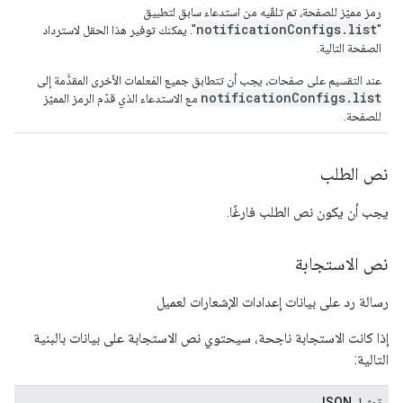
رمز مميّز للصفحة، تم تلقّيه من استدعاء سابق لتطبيق
notificationConfigs.list
"
". يمكنك توفير هذا الحقل لاسترداد
الصفحة التالية.
عند التقسيم على صفحات، يجب أن تتطابق جميع المَعلمات الأخرى المقدَّمة إلى
notificationConfigs.list
مع الاستدعاء الذي قدّم الرمز المميّز
للصفحة.
نص الطلب
يجب أن يكون نص الطلب فارغًا.
نص الاستجابة
رسالة رد على بيانات إعدادات الإشعارات لعميل
إذا كانت الاستجابة ناجحة، سيحتوي نص الاستجابة على بيانات بالبنية
التالية:
تمثيل JSON