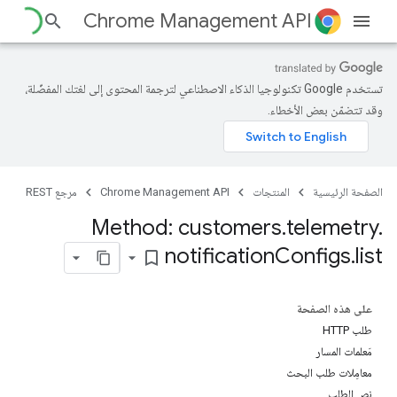
Chrome Management API
تستخدم Google تكنولوجيا الذكاء الاصطناعي لترجمة المحتوى إلى لغتك المفضّلة،
وقد تتضمّن بعض الأخطاء.
الصفحة الرئيسية
المنتجات
Chrome Management API
مرجع REST
cu
Method: customers
.
telemetry
.
customers.cer
notification
Configs
.
list
bookmark_border
على هذه الصفحة
طلب HTTP
مَعلمات المسار
معامِلات طلب البحث
نص الطلب