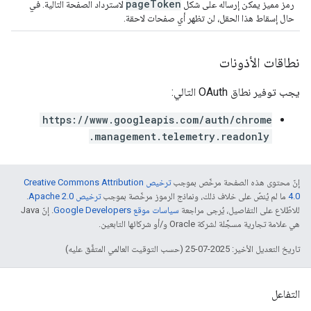
pageToken
رمز مميز يمكن إرساله على شكل
لاسترداد الصفحة التالية. في
حال إسقاط هذا الحقل، لن تظهر أي صفحات لاحقة.
نطاقات الأذونات
يجب توفير نطاق OAuth التالي:
https://www.googleapis.com/auth/chrome
.management.telemetry.readonly
إنّ محتوى هذه الصفحة مرخّص بموجب
ترخيص Creative Commons Attribution
4.0‏
ما لم يُنصّ على خلاف ذلك، ونماذج الرموز مرخّصة بموجب
ترخيص Apache 2.0‏
.
للاطّلاع على التفاصيل، يُرجى مراجعة
سياسات موقع Google Developers‏
. إنّ Java
هي علامة تجارية مسجَّلة لشركة Oracle و/أو شركائها التابعين.
تاريخ التعديل الأخير: 2025-07-25 (حسب التوقيت العالمي المتفَّق عليه)
التفاعل