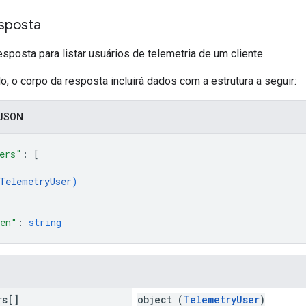
sposta
osta para listar usuários de telemetria de um cliente.
 o corpo da resposta incluirá dados com a estrutura a seguir:
 JSON
ers"
: 
[
TelemetryUser
)
ken"
: 
string
rs[]
object (
TelemetryUser
)