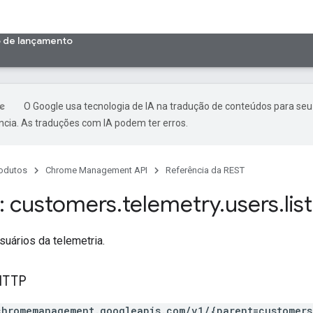
o de lançamento
O Google usa tecnologia de IA na tradução de conteúdos para seu
ncia. As traduções com IA podem ter erros.
odutos
Chrome Management API
Referência da REST
: customers
.
telemetry
.
users
.
list
suários da telemetria.
HTTP
chromemanagement.googleapis.com/v1/{parent=customers