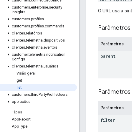
customers
.
connector
Configs
customers
.
enterprise
.
security
O URL usa a sin
Insights
customers
.
profiles
customers
.
profiles
.
commands
Parâmetros
clientes
.
relatórios
clientes
.
telemetria
.
dispositivos
Parâmetros
clientes
.
telemetria
.
eventos
customer
.
telemetria
.
notification
parent
Configs
clientes
.
telemetria
.
usuários
Visão geral
get
list
Parâmetros 
customers
.
third
Party
Profile
Users
operações
Parâmetros
Tipos
App
Report
filter
App
Type