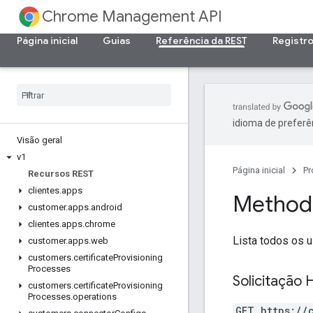
Chrome Management API
Página inicial
Guias
Referência da REST
Registr
idioma de preferê
Visão geral
v1
Página inicial
Pr
Recursos REST
clientes
.
apps
Method
customer
.
apps
.
android
clientes
.
apps
.
chrome
Lista todos os u
customer
.
apps
.
web
customers
.
certificate
Provisioning
Processes
Solicitação 
customers
.
certificate
Provisioning
Processes
.
operations
GET https://