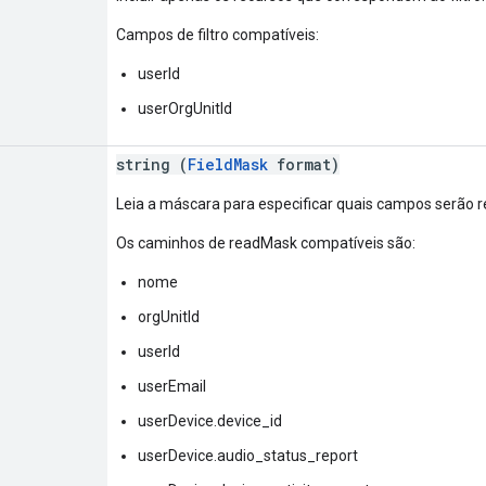
Campos de filtro compatíveis:
userId
userOrgUnitId
string (
FieldMask
format)
Leia a máscara para especificar quais campos serão r
Os caminhos de readMask compatíveis são:
nome
orgUnitId
userId
userEmail
userDevice.device_id
userDevice.audio_status_report