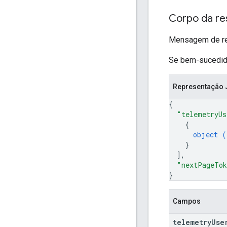
Corpo da re
Mensagem de resp
Se bem-sucedido,
Representação
{
"telemetryUs
{
object (
}
]
,
"nextPageTo
}
Campos
telemetry
Use