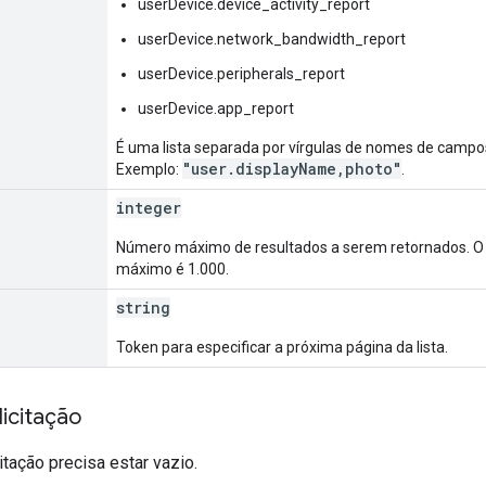
userDevice.device_activity_report
userDevice.network_bandwidth_report
userDevice.peripherals_report
userDevice.app_report
É uma lista separada por vírgulas de nomes de campos
"user.displayName,photo"
Exemplo:
.
integer
Número máximo de resultados a serem retornados. O v
máximo é 1.000.
string
Token para especificar a próxima página da lista.
icitação
itação precisa estar vazio.