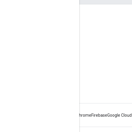
Envolver
Google Developer Program
Google Developer Groups
Google Developer Experts
Accelerators
Google Cloud & NVIDIA
Android
Chrome
Firebase
Google Cloud