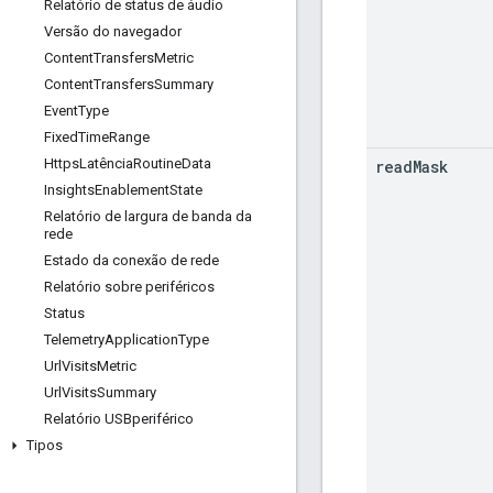
Relatório de status de áudio
Versão do navegador
Content
Transfers
Metric
Content
Transfers
Summary
Event
Type
Fixed
Time
Range
Https
Latência
Routine
Data
read
Mask
Insights
Enablement
State
Relatório de largura de banda da
rede
Estado da conexão de rede
Relatório sobre periféricos
Status
Telemetry
Application
Type
Url
Visits
Metric
Url
Visits
Summary
Relatório USBperiférico
Tipos