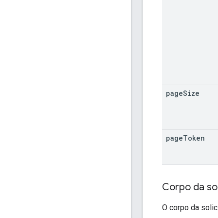
page
Size
page
Token
Corpo da sol
O corpo da solic