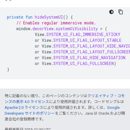
private
fun
hideSystemUI
()
{
// Enables regular immersive mode.
window
.
decorView
.
systemUiVisibility
=
(
View
.
SYSTEM_UI_FLAG_IMMERSIVE_STICKY
or
View
.
SYSTEM_UI_FLAG_LAYOUT_STABLE
or
View
.
SYSTEM_UI_FLAG_LAYOUT_HIDE_NAVI
or
View
.
SYSTEM_UI_FLAG_LAYOUT_FULLSCREE
or
View
.
SYSTEM_UI_FLAG_HIDE_NAVIGATION
or
View
.
SYSTEM_UI_FLAG_FULLSCREEN
)
}
特に記載のない限り、このページのコンテンツは
クリエイティブ・コモ
ンズの表示 4.0 ライセンス
により使用許諾されます。コードサンプルは
Apache 2.0 ライセンス
により使用許諾されます。詳しくは、
Google
Developers サイトのポリシー
をご覧ください。Java は Oracle および関
連会社の登録商標です。
最終更新日 2025-12-30 UTC。