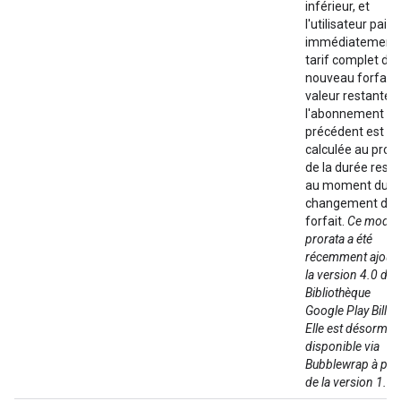
inférieur, et
l'utilisateur paie
immédiatement 
tarif complet du
nouveau forfait.
valeur restante 
l'abonnement
précédent est
calculée au pror
de la durée rest
au moment du
changement de
forfait.
Ce mode 
prorata a été
récemment ajouté
la version 4.0 de l
Bibliothèque
Google Play Billin
Elle est désormai
disponible via
Bubblewrap à part
de la version 1.13