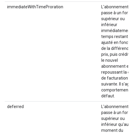
immediateWithTimeProration
L'abonnement
passe à un forfai
supérieur ou
inférieur
immédiatement.
temps restant es
ajusté en foncti
de la différence 
prix, puis crédité
le nouvel
abonnement en
repoussant la da
de facturation
suivante. Il s'agit
comportement p
défaut.
deferred
L'abonnement n
passe à un forfai
supérieur ou
inférieur qu'au
moment du