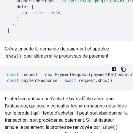
supportedMethods
:
'https://play.google.com/billi
data
:
{
sku
:
item
.
itemId
,
},
},
];
Créez ensuite la demande de paiement et appelez
show()
pour démarrer le processus de paiement :
const
request
=
new
PaymentRequest
(
paymentMethodData
const
paymentResponse
=
await
request
.
show
();
L'interface utilisateur d'achat Play s'affiche alors pour
l'utilisateur, qui peut y consulter les informations détaillées
sur le produit qu'il tente d'acheter. Il peut soit abandonner la
transaction, soit procéder au paiement. Si l'utilisateur
annule le paiement, la promesse renvoyée par
show()