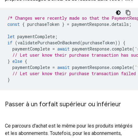
/* Changes were recently made so that the PaymentRes
const
{
purchaseToken
}
=
paymentResponse
.
details
;
let
paymentComplete
;
if
(
validatePurchaseOnBackend
(
purchaseToken
))
{
paymentComplete
=
await
paymentResponse
.
complete
(
'
// Let user know their purchase transaction has su
}
else
{
paymentComplete
=
await
paymentResponse
.
complete
(
'
// Let user know their purchase transaction failed
}
Passer à un forfait supérieur ou inférieur
Ce parcours d'achat est le même pour les produits intégrés
et les abonnements. Toutefois, pour les abonnements,