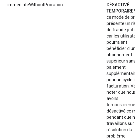
immediateWithoutProration
DÉSACTIVÉ
TEMPORAIREME
ce mode de pror
présente un risq
de fraude potenti
car les utilisateu
pourraient
bénéficier d'un
abonnement
supérieur sans
paiement
supplémentaire
pour un cycle de
facturation. Veui
noter que nous
avons
temporairement
désactivé ce mo
pendant que nou
travaillons sur la
résolution du
problème.