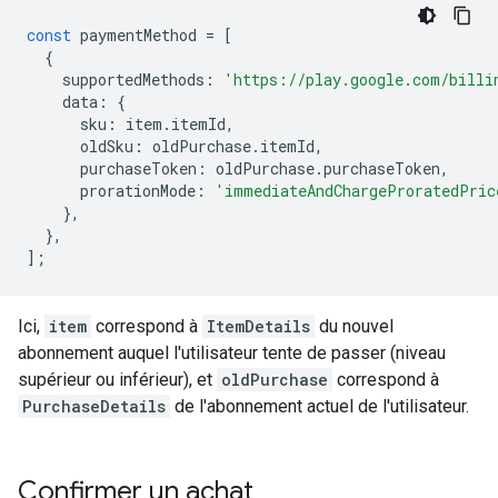
const
paymentMethod
=
[
{
supportedMethods
:
'https://play.google.com/billi
data
:
{
sku
:
item
.
itemId
,
oldSku
:
oldPurchase
.
itemId
,
purchaseToken
:
oldPurchase
.
purchaseToken
,
prorationMode
:
'immediateAndChargeProratedPric
},
},
];
Ici,
item
correspond à
ItemDetails
du nouvel
abonnement auquel l'utilisateur tente de passer (niveau
supérieur ou inférieur), et
oldPurchase
correspond à
PurchaseDetails
de l'abonnement actuel de l'utilisateur.
Confirmer un achat