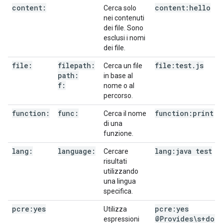
content:
content:hello
Cerca solo
nei contenuti
dei file. Sono
esclusi i nomi
dei file.
file:
filepath:
file:test
.
js
Cerca un file
path:
in base al
f:
nome o al
percorso.
function:
func:
function:print
Cerca il nome
di una
funzione.
lang:
language:
lang:java test
Cercare
risultati
utilizzando
una lingua
specifica.
pcre:yes
pcre:yes
Utilizza
@Provides\s+doub
espressioni