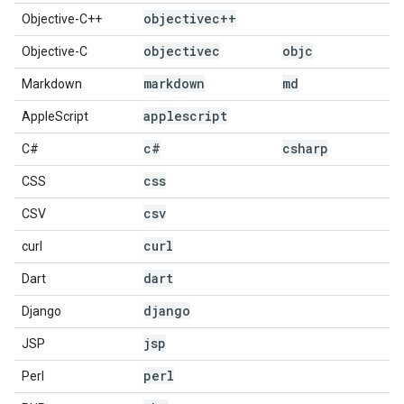
objectivec++
Objective-C++
objectivec
objc
Objective-C
markdown
md
Markdown
applescript
AppleScript
c#
csharp
C#
css
CSS
csv
CSV
curl
curl
dart
Dart
django
Django
jsp
JSP
perl
Perl