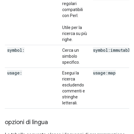
regolari
compatibili
con Perl.
Utile per la
ricerca su più
righe.
symbol:
symbol:immutable
Cerca un
simbolo
specifico.
usage:
usage:map
Esegui la
ricerca
escludendo
commenti e
stringhe
letterali.
opzioni di lingua