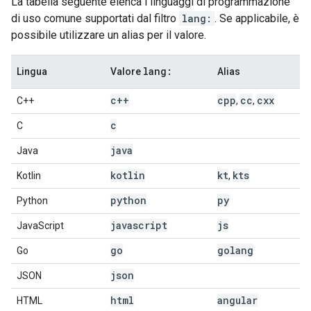
La tabella seguente elenca i linguaggi di programmazione
di uso comune supportati dal filtro
lang:
. Se applicabile, è
possibile utilizzare un alias per il valore.
lang:
Lingua
Valore
Alias
c++
cpp
cc
cxx
C++
,
,
c
C
java
Java
kotlin
kt
kts
Kotlin
,
python
py
Python
javascript
js
JavaScript
go
golang
Go
json
JSON
html
angular
HTML