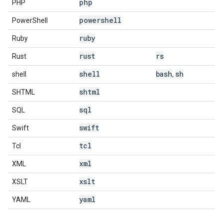
php
PHP
powershell
PowerShell
ruby
Ruby
rust
rs
Rust
shell
bash
sh
shell
,
shtml
SHTML
sql
SQL
swift
Swift
tcl
Tcl
xml
XML
xslt
XSLT
yaml
YAML