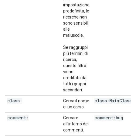
impostazione
predefinita, le
ricerche non
sono sensibili
alle
maiuscole.
Se raggruppi
più termini di
ricerca,
questo filtro
viene
ereditato da
tutti i gruppi
secondari.
class:
class:Main
Class
Cerca il nome
di un corso.
comment:
comment:bug
Cercare
all'interno dei
commenti.