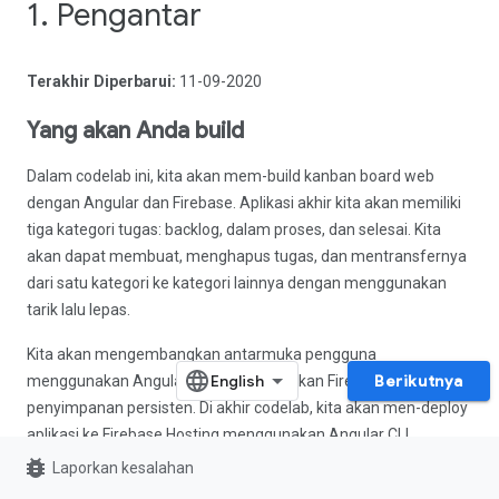
1. Pengantar
Terakhir Diperbarui:
11-09-2020
Yang akan Anda build
Dalam codelab ini, kita akan mem-build kanban board web
dengan Angular dan Firebase. Aplikasi akhir kita akan memiliki
tiga kategori tugas: backlog, dalam proses, dan selesai. Kita
akan dapat membuat, menghapus tugas, dan mentransfernya
dari satu kategori ke kategori lainnya dengan menggunakan
tarik lalu lepas.
Kita akan mengembangkan antarmuka pengguna
Berikutnya
menggunakan Angular dan menggunakan Firestore sebagai
penyimpanan persisten. Di akhir codelab, kita akan men-deploy
aplikasi ke Firebase Hosting menggunakan Angular CLI.
bug_report
Laporkan kesalahan