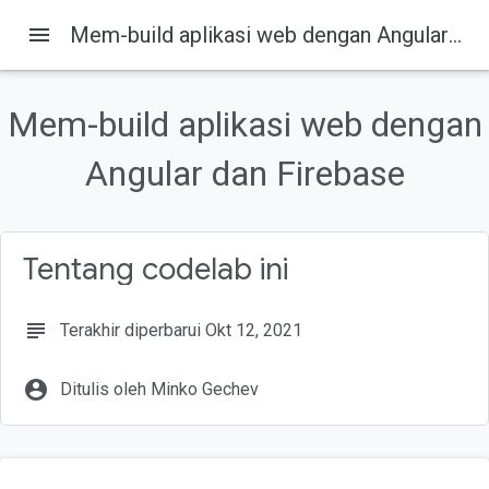
menu
Mem-build aplikasi web dengan Angular dan Firebase
Pada halaman ini
Pengantar
Mem-build aplikasi web dengan
Yang akan Anda buat
Yang akan Anda pelajari
Angular dan Firebase
Yang Anda perlukan
Membuat project baru
Tentang codelab ini
subject
Terakhir diperbarui Okt 12, 2021
account_circle
Ditulis oleh Minko Gechev