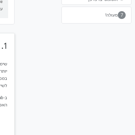
על
מעולה!
1.‏ לפני שמתחילים
שימו
יותר
במכש
לשיי
האפש