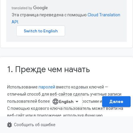
Эта страница переведена с помощью
Cloud Translation
API
.
1. Прежде чем начать
Использование
паролей
вместо кодовых ключей —
отличный способ для веб-сайтов сделать учетные записи
пользователей более безопасными, простыми и удобными.
Далее
С помощью кодового ключа пользователь может войти на
веб-сайт или в приложение, используя функцию
блокировки экрана устройства, например, отпечаток
bug_report
Сообщить об ошибке
пальца, распознавание лица или PIN-код устройства. Для