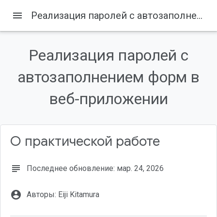
menu
Реализация паролей с автозаполнением форм в веб-приложении
Главная
Товары
DevSite
Реализация паролей с
Содержание
автозаполнением форм в
1. Прежде чем начать
Предварительные требования
веб-приложении
Что вы узнаете
2. Настройка
Клонируйте проект
О практической работе
subject
Последнее обновление: мар. 24, 2026
account_circle
Авторы: Eiji Kitamura