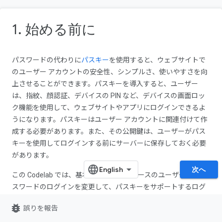
1. 始める前に
パスワードの代わりに
パスキー
を使用すると、ウェブサイトで
のユーザー アカウントの安全性、シンプルさ、使いやすさを向
上させることができます。パスキーを導入すると、ユーザー
は、指紋、顔認証、デバイスの PIN など、デバイスの画面ロッ
ク機能を使用して、ウェブサイトやアプリにログインできるよ
うになります。パスキーはユーザー アカウントに関連付けて作
成する必要があります。また、その公開鍵は、ユーザーがパス
キーを使用してログインする前にサーバーに保存しておく必要
があります。
次へ
この Codelab では、基本的なフォームベースのユーザー名とパ
スワードのログインを変更して、パスキーをサポートするログ
インを実装します。このログインには次の要素が含まれます。
bug_report
誤りを報告
ユーザーがログインした後にパスキーを作成するボタ