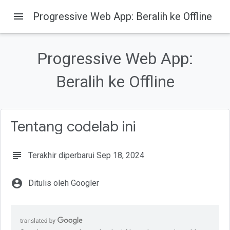
menu
Progressive Web App: Beralih ke Offline
Progressive Web App:
Pada halaman ini
1. Selamat Datang
Beralih ke Offline
Yang akan Anda pelajari
Yang perlu Anda ketahui
Yang akan Anda butuhkan
Tentang codelab ini
2. Memulai Persiapan
subject
Terakhir diperbarui Sep 18, 2024
account_circle
Ditulis oleh Googler