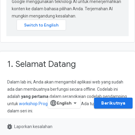
Google menggunakan teknologi AI untuk menerjemahkan
konten ke dalam bahasa pilihan Anda. Terjemahan AI
mungkin mengandung kesalahan.
1. Selamat Datang
Dalam lab ini, Anda akan mengambil aplikasi web yang sudah
ada dan membuatnya berfungsi secara offline. Codelab ini
adalah
yang pertama
dalam serangkaian codelab pendamping
Berikutnya
untuk
workshop Progressive Web App
. Ada tujuh codelab lagi
dalam seri ini.
Yang akan Anda pelajari
bug_report
Laporkan kesalahan
Menulis Service Worker secara manual