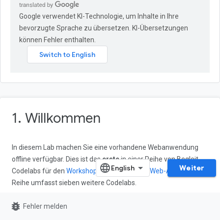
Google verwendet KI-Technologie, um Inhalte in Ihre
bevorzugte Sprache zu übersetzen. KI-Übersetzungen
können Fehler enthalten.
1. Willkommen
In diesem Lab machen Sie eine vorhandene Webanwendung
offline verfügbar. Dies ist das
erste
in einer Reihe von Begleit-
Weiter
Codelabs für den
Workshop zu progressiven Web-Apps
. Diese
Reihe umfasst sieben weitere Codelabs.
Lerninhalte
bug_report
Fehler melden