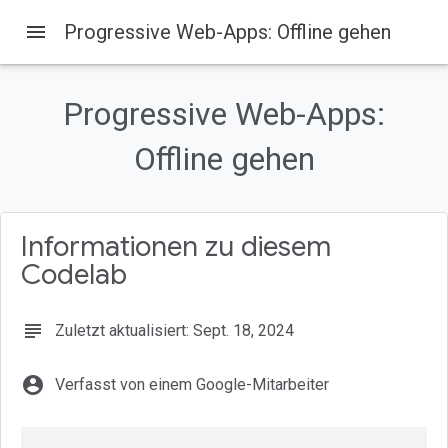
menu
Progressive Web-Apps: Offline gehen
Progressive Web-Apps:
Auf dieser Seite
1. Willkommen
Offline gehen
Lerninhalte
Wichtige Informationen
Voraussetzungen
Informationen zu diesem
2. Einrichtung
Codelab
subject
Zuletzt aktualisiert: Sept. 18, 2024
account_circle
Verfasst von einem Google-Mitarbeiter