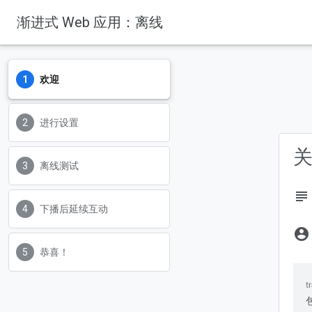
渐进式 Web 应用：离线
欢迎
进行设置
关
离线测试
subject
下播后延续互动
account_circle
恭喜！