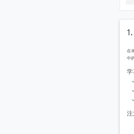
1
在
中
学
注