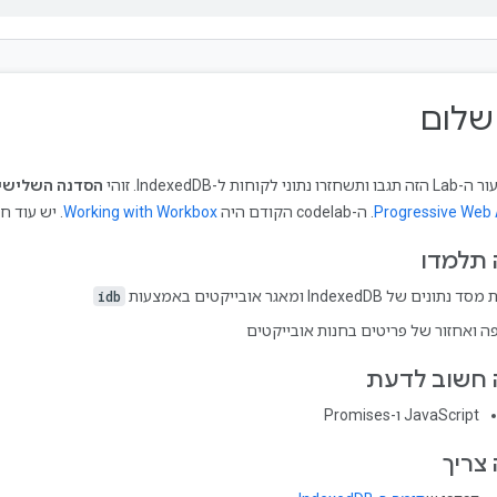
חזרו נתוני לקוחות ל-IndexedDB. זוהי
הסדנה השלישי
Progressive Web
. ה-codelab הקודם היה
Working with Workbox
. יש עוד חמישה odelab
תלמדו
תונים של IndexedDB ומאגר אובייקטים באמצעות
idb
ה ואחזור של פריטים בחנות אובייקטים
חשוב לדעת
‫JavaScript ו-Promises
צריך