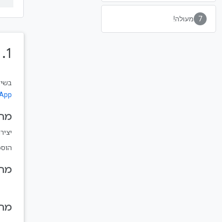
מעולה!
1.‏ שלום
בשיעור ה-Lab הזה תגבו ותש
 App
מה 
יצירת מסד נ
הוספ
מה 
מה 