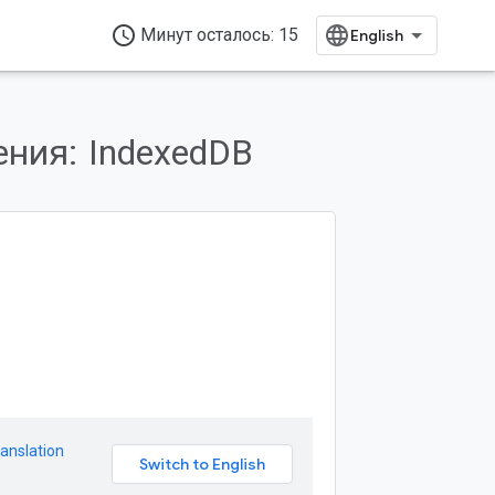
access_time
Минут осталось: 15
ения:
IndexedDB
anslation