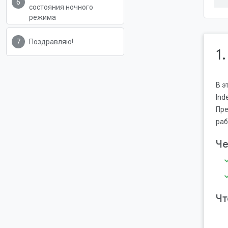
состояния ночного
режима
Поздравляю!
1
В э
Ind
Пре
раб
Че
Чт