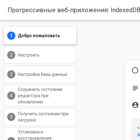
Прогрессивные веб-приложения: IndexedD
Добро пожаловать
Настроить
О
Настройка базы данных
subject
Сохранить состояние
редактора при
обновлении
account_circle
Получить состояние при
загрузке
Установка и
A
восстановление