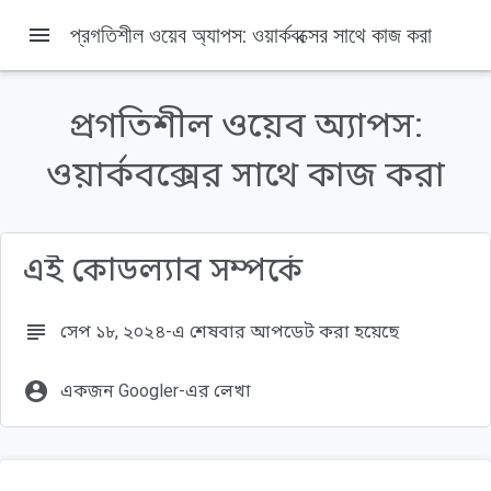
menu
প্রগতিশীল ওয়েব অ্যাপস: ওয়ার্কবক্সের সাথে কাজ করা
প্রগতিশীল ওয়েব অ্যাপস:
এই পৃষ্ঠায় যা যা আছে
1. স্বাগতম
ওয়ার্কবক্সের সাথে কাজ করা
আপনি কি শিখবেন
আপনি কি জানা উচিত
আপনি কি প্রয়োজন হবে
এই কোডল্যাব সম্পর্কে
2. সেট আপ করুন
subject
সেপ ১৮, ২০২৪-এ শেষবার আপডেট করা হয়েছে
account_circle
একজন Googler-এর লেখা