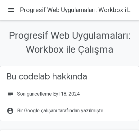
menu
Progresif Web Uygulamaları: Workbox ile Çalışma
Progresif Web Uygulamaları:
Bu sayfada
1. Hoş geldiniz
Workbox ile Çalışma
Neler öğreneceksiniz?
Bilmeniz gerekenler
İhtiyacınız olanlar
Bu codelab hakkında
2. Hazırlanın
subject
Son güncelleme Eyl 18, 2024
account_circle
Bir Google çalışanı tarafından yazılmıştır