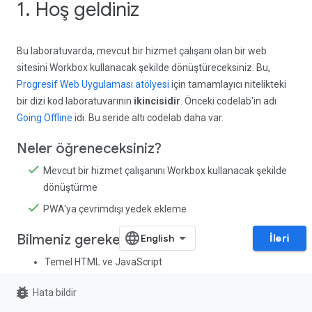
1. Hoş geldiniz
Bu laboratuvarda, mevcut bir hizmet çalışanı olan bir web
sitesini Workbox kullanacak şekilde dönüştüreceksiniz. Bu,
Progresif Web Uygulaması atölyesi
için tamamlayıcı nitelikteki
bir dizi kod laboratuvarının
ikincisidir
. Önceki codelab'in adı
Going Offline
idi. Bu seride altı codelab daha var.
Neler öğreneceksiniz?
Mevcut bir hizmet çalışanını Workbox kullanacak şekilde
dönüştürme
PWA'ya çevrimdışı yedek ekleme
Bilmeniz gerekenler
İleri
Temel HTML ve JavaScript
bug_report
İhtiyacınız olanlar
Hata bildir