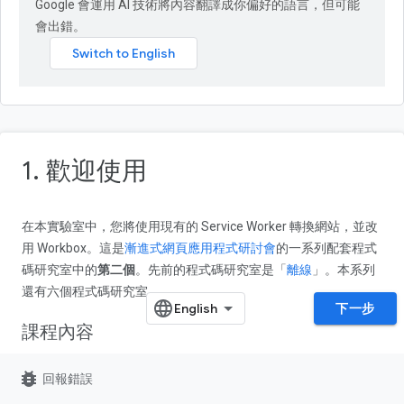
Google 會運用 AI 技術將內容翻譯成你偏好的語言，但可能
會出錯。
1. 歡迎使用
在本實驗室中，您將使用現有的 Service Worker 轉換網站，並改
用 Workbox。這是
漸進式網頁應用程式研討會
的一系列配套程式
碼研究室中的
第二個
。先前的程式碼研究室是「
離線
」。本系列
還有六個程式碼研究室。
下一步
課程內容
將現有的 Service Worker 轉換為使用 Workbox
bug_report
回報錯誤
在 PWA 中新增離線備用項目