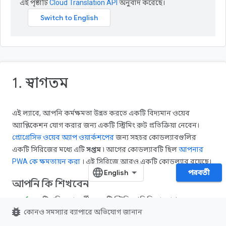
এই পৃষ্ঠাটি
Cloud Translation API
অনুবাদ করেছে।
1. স্বাগতম
এই ল্যাবে, আপনি কর্মক্ষমতা উন্নত করতে একটি বিদ্যমান ওয়েব
অ্যাপ্লিকেশন যোগ করার জন্য একটি স্ট্রিমিং রুট প্রতিক্রিয়া নেবেন।
প্রোগ্রেসিভ ওয়েব অ্যাপ ওয়ার্কশপের
জন্য সহচর কোডল্যাবগুলির
একটি সিরিজের মধ্যে এটি
সপ্তম
৷ আগের কোডল্যাবটি ছিল
আপনার
PWA কে ক্ষমতায়ন করা
। এই সিরিজে আরও একটি কোডল্যাব রয়েছে।
পরবর্তী
আপনি কি শিখবেন
একটি পরিষেবা কর্মীর একটি স্ট্রিমিং প্রতিক্রিয়া যোগ করুন
bug_report
কোনও সমস্যার ব্যাপারে অভিযোগ জানান
আপনি কি জানতে হবে