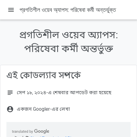
menu
প্রগতিশীল ওয়েব অ্যাপস: পরিষেবা কর্মী অন্তর্ভুক্ত
প্রগতিশীল ওয়েব অ্যাপস:
এই পৃষ্ঠায় যা যা আছে
1. স্বাগতম
পরিষেবা কর্মী অন্তর্ভুক্ত
আপনি কি শিখবেন
আপনি কি জানতে হবে
আপনি কি প্রয়োজন হবে
এই কোডল্যাব সম্পর্কে
2. সেট আপ করুন
3. স্ট্রিমিং প্রিভিউ
4. অভিনন্দন!
subject
সেপ ১৮, ২০২৪-এ শেষবার আপডেট করা হয়েছে
account_circle
একজন Googler-এর লেখা