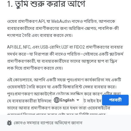
1. তুমি শুরু করার আগে
ওয়েব প্রমাণীকরণ API, যা WebAuthn নামেও পরিচিত, আপনাকে
ব্যবহারকারীদের প্রমাণীকরণের জন্য অরিজিন-স্কোপড, পাবলিক-কী
শংসাপত্র তৈরি এবং ব্যবহার করতে দেয়।
API BLE, NFC, এবং USB-রোমিং U2F বা FIDO2 প্রমাণীকরণের ব্যবহার
সমর্থন করে—যা নিরাপত্তা কী নামেও পরিচিত—সেইসাথে একটি প্ল্যাটফর্ম
প্রমাণীকরণকারী, যা ব্যবহারকারীদের তাদের আঙ্গুলের ছাপ বা স্ক্রিন
লক দিয়ে প্রমাণীকরণ করতে দেয়।
এই কোডল্যাবে, আপনি একটি সহজ পুনঃপ্রমাণ কার্যকারিতা সহ একটি
ওয়েবসাইট তৈরি করেন যা একটি ফিঙ্গারপ্রিন্ট সেন্সর ব্যবহার করে।
পুনঃপ্রমাণকরণ অ্যাকাউন্টের ডেটাকে সুরক্ষিত করে কারণ এটির জন্য
পরবর্তী
যে ব্যবহারকারীরা ইতিমধ্যেই একটি ওয়েবসাইটে সাইন ইন করেছেন
তাদের আবার প্রমাণীকরণ করতে হবে যখন তারা ওয়েবসাইটের
গুরুত্বপূর্ণ বিভাগে প্রবেশ করার চেষ্টা করে বা নির্দিষ্ট সময় পরে
bug_report
ওয়েবসাইটটি পুনরায় দেখার চেষ্টা করে৷
কোনও সমস্যার ব্যাপারে অভিযোগ জানান