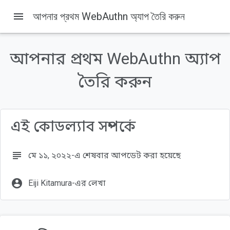
menu
আপনার প্রথম WebAuthn অ্যাপ তৈরি করুন
এই পৃষ্ঠায় যা যা আছে
1. আপনি শুরু করার আগে
আপনার প্রথম WebAuthn অ্যাপ
পূর্বশর্ত
আপনি কি করবেন
তৈরি করুন
আপনি কি প্রয়োজন হবে
2. সেট আপ করুন
এই কোডল্যাব সম্পর্কে
subject
মে ১১, ২০২২-এ শেষবার আপডেট করা হয়েছে
account_circle
Eiji Kitamura-এর লেখা