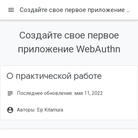
menu
Создайте свое первое приложение WebAuthn
Содержание
1. Прежде чем начать
Создайте свое первое
Предпосылки
Что ты будешь делать
приложение WebAuthn
Что вам понадобится
2. Настройте
О практической работе
subject
Последнее обновление: мая 11, 2022
account_circle
Авторы: Eiji Kitamura