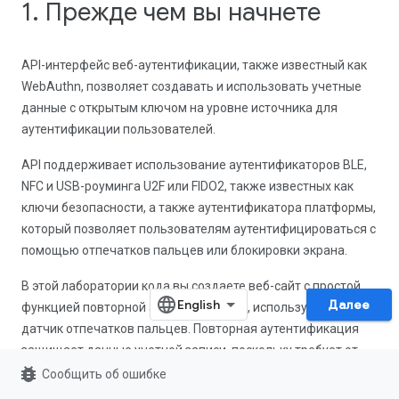
1. Прежде чем вы начнете
API-интерфейс веб-аутентификации, также известный как
WebAuthn, позволяет создавать и использовать учетные
данные с открытым ключом на уровне источника для
аутентификации пользователей.
API поддерживает использование аутентификаторов BLE,
NFC и USB-роуминга U2F или FIDO2, также известных как
ключи безопасности, а также аутентификатора платформы,
который позволяет пользователям аутентифицироваться с
помощью отпечатков пальцев или блокировки экрана.
В этой лаборатории кода вы создаете веб-сайт с простой
Далее
функцией повторной аутентификации, использующей
датчик отпечатков пальцев. Повторная аутентификация
защищает данные учетной записи, поскольку требует от
bug_report
пользователей, которые уже вошли на веб-сайт, повторную
Сообщить об ошибке
аутентификацию, когда они пытаются войти в важные