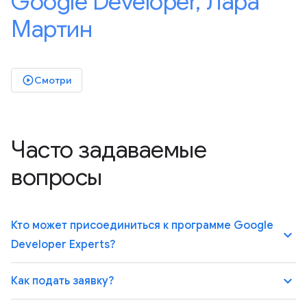
Google Developer, Лара
Мартин
Смотри
play_circle_outlined
Часто задаваемые
вопросы
Кто может присоединиться к программе Google
keyboard_arrow_up
Developer Experts?
keyboard_arrow_up
Как подать заявку?