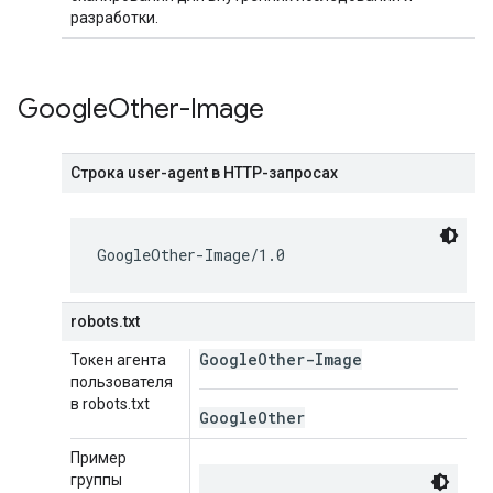
разработки.
Google
Other-Image
Строка user-agent в HTTP-запросах
GoogleOther-Image/1.0
robots.txt
Google
Other-Image
Токен агента
пользователя
в robots.txt
Google
Other
Пример
группы