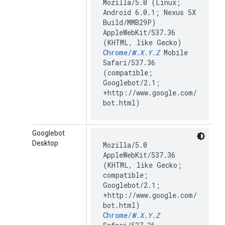
Mozilla/5.0 (Linux;
Android 6.0.1; Nexus 5X
Build/MMB29P)
AppleWebKit/537.36
(KHTML, like Gecko)
Chrome/
W.X.Y.Z
Mobile
Safari/537.36
(compatible;
Googlebot/2.1;
+http://www.google.com/
bot.html)
Googlebot
Desktop
Mozilla/5.0
AppleWebKit/537.36
(KHTML, like Gecko;
compatible;
Googlebot/2.1;
+http://www.google.com/
bot.html)
Chrome/
W.X.Y.Z