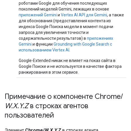
роботами Google для обучения последующих
поколений моделей Gemini, лежащих в основе
приложений Gemini
и
Vertex AI API для Gemini
, а также
для обоснования (предоставления контента из
индекса Google Поиска модели в момент подачи
запроса для увеличения точности и
содержательности результатов) в
приложениях
Gemini
и функции
Grounding with Google Search с
использованием Vertex AI
.
Google-Extended никак не влияет на показ сайта в
Google Поиске и не используется в качестве фактора
ранжирования в этом сервисе.
Примечание о компоненте Chrome
/
W
.
X
.
Y
.
Z
в строках агентов
пользователей
Элемент
Chrome/
W.X.Y.Z
в строках агента