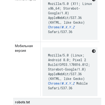
Mozilla/5.0 (X11; Linux
x86_64; Storebot-
Google/1.0)
AppleWebKit/537.36
(KHTML, like Gecko)
Chrome/
W.X.Y.Z
Safari/537.36
Мобильная
версия
Mozilla/5.0 (Linux;
Android 8.0; Pixel 2
Build/OPD3.170816.012;
Storebot-Google/1.0)
AppleWebKit/537.36
(KHTML, like Gecko)
Chrome/
W.X.Y.Z
Mobile
Safari/537.36
robots.txt