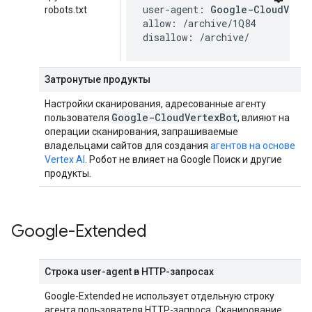
user-agent: 
Google-CloudVert
robots.txt
allow: /archive/1Q84

disallow: /archive/
Затронутые продукты
Настройки сканирования, адресованные агенту
Google-Cloud
Vertex
Bot
пользователя
, влияют на
операции сканирования, запрашиваемые
владельцами сайтов для создания
агентов на основе
Vertex AI
. Робот не влияет на Google Поиск и другие
продукты.
Google-Extended
Строка user-agent в HTTP-запросах
Google-Extended не использует отдельную строку
агента пользователя HTTP-запроса. Сканирование