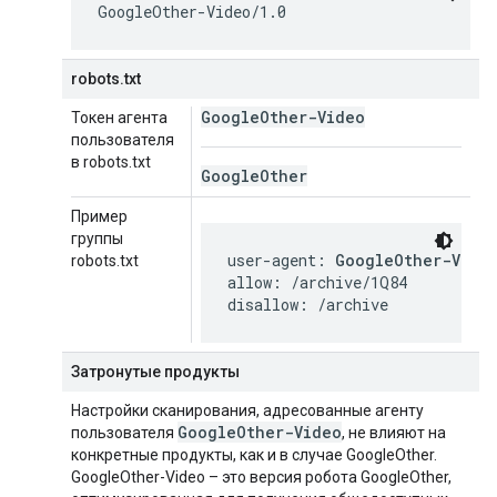
GoogleOther-Video/1.0
robots.txt
Google
Other-Video
Токен агента
пользователя
в robots.txt
Google
Other
Пример
группы
user-agent: 
GoogleOther-Vide
robots.txt
allow: /archive/1Q84

disallow: /archive
Затронутые продукты
Настройки сканирования, адресованные агенту
Google
Other-Video
пользователя
, не влияют на
конкретные продукты, как и в случае GoogleOther.
GoogleOther-Video – это версия робота GoogleOther,