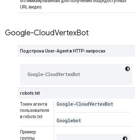
оптимизированная для получения общедоступных
URL видео.
Google-Cloud
Vertex
Bot
Подстрока User-Agent в HTTP-запросах
Google-CloudVertexBot
robots.txt
Google-Cloud
Vertex
Bot
Токен агента
пользователя
в robots.txt
Googlebot
Пример
группы