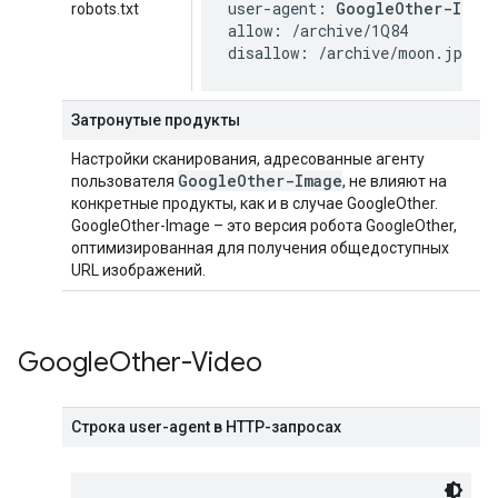
user-agent: 
GoogleOther-Imag
robots.txt
allow: /archive/1Q84

disallow: /archive/moon.jpg
Затронутые продукты
Настройки сканирования, адресованные агенту
Google
Other-Image
пользователя
, не влияют на
конкретные продукты, как и в случае GoogleOther.
GoogleOther-Image – это версия робота GoogleOther,
оптимизированная для получения общедоступных
URL изображений.
Google
Other-Video
Строка user-agent в HTTP-запросах