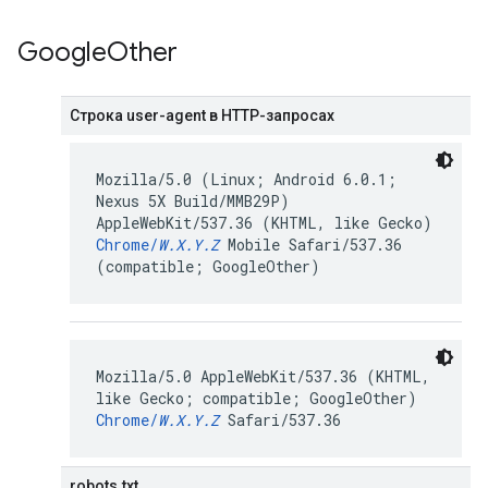
Google
Other
Строка user-agent в HTTP-запросах
Mozilla/5.0 (Linux; Android 6.0.1;
Nexus 5X Build/MMB29P)
AppleWebKit/537.36 (KHTML, like Gecko)
Chrome/
W.X.Y.Z
Mobile Safari/537.36
(compatible; GoogleOther)
Mozilla/5.0 AppleWebKit/537.36 (KHTML,
like Gecko; compatible; GoogleOther)
Chrome/
W.X.Y.Z
Safari/537.36
robots.txt