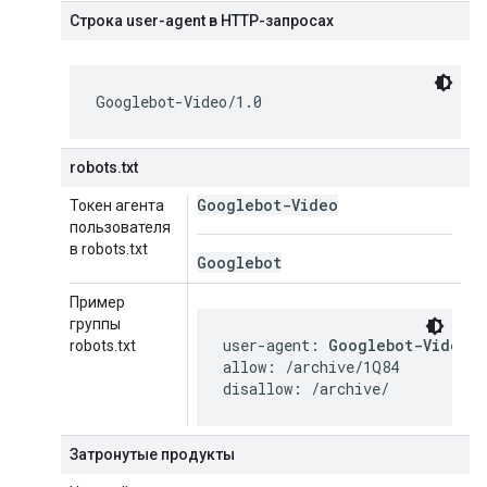
Строка user-agent в HTTP-запросах
Googlebot-Video/1.0
robots.txt
Googlebot-Video
Токен агента
пользователя
в robots.txt
Googlebot
Пример
группы
user-agent: 
Googlebot-Video
robots.txt
allow: /archive/1Q84

disallow: /archive/
Затронутые продукты