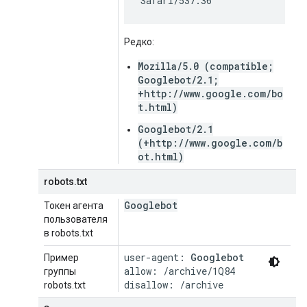
Safari/537.36
Редко:
Mozilla/5.0 (compatible;
Googlebot/2.1;
+http://www.google.com/bo
t.html)
Googlebot/2.1
(+http://www.google.com/b
ot.html)
robots.txt
Googlebot
Токен агента
пользователя
в robots.txt
user-agent: 
Googlebot
Пример
allow: /archive/1Q84

группы
disallow: /archive
robots.txt