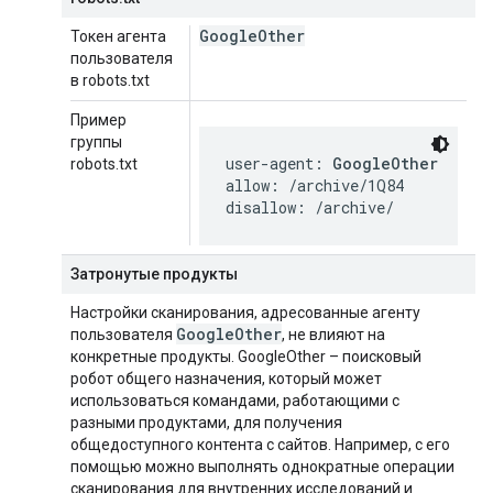
Google
Other
Токен агента
пользователя
в robots.txt
Пример
группы
user-agent: 
GoogleOther
robots.txt
allow: /archive/1Q84

disallow: /archive/
Затронутые продукты
Настройки сканирования, адресованные агенту
Google
Other
пользователя
, не влияют на
конкретные продукты. GoogleOther – поисковый
робот общего назначения, который может
использоваться командами, работающими с
разными продуктами, для получения
общедоступного контента с сайтов. Например, с его
помощью можно выполнять однократные операции
сканирования для внутренних исследований и