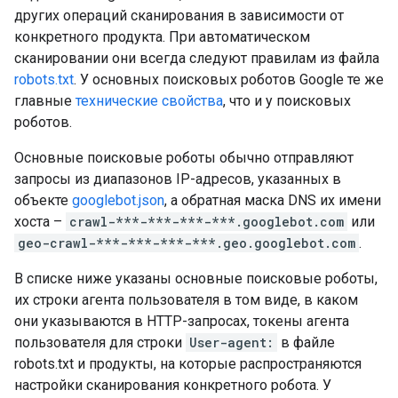
других операций сканирования в зависимости от
конкретного продукта. При автоматическом
сканировании они всегда следуют правилам из файла
robots.txt
. У основных поисковых роботов Google те же
главные
технические свойства
, что и у поисковых
роботов.
Основные поисковые роботы обычно отправляют
запросы из диапазонов IP-адресов, указанных в
объекте
googlebot.json
, а обратная маска DNS их имени
хоста –
crawl-***-***-***-***.googlebot.com
или
geo-crawl-***-***-***-***.geo.googlebot.com
.
В списке ниже указаны основные поисковые роботы,
их строки агента пользователя в том виде, в каком
они указываются в HTTP-запросах, токены агента
пользователя для строки
User-agent:
в файле
robots.txt и продукты, на которые распространяются
настройки сканирования конкретного робота. У