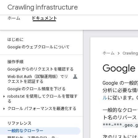
Crawling infrastructure
ホーム
ドキュメント
はじめに
Google のウェブクロールについて
ホーム
Crawling
操作手順
Goog
Google からのリクエストを確認する
Web Bot Auth（試験運用版）でリ
クエストを認証する
Google の
Google のクロール頻度を下げる
分析に必要な情
robots
.
txt を使用してクロールを管理す
ル
に従います。G
る
クロール パフォーマンスを最適化する
一般的なクロー
ト名のリバース 
リファレンス
***-***.geo.g
一般的なクローラー
次のリストには