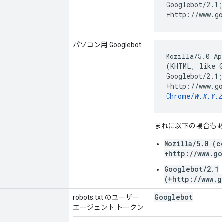
Googlebot/2.1
+http://www.g
パソコン用 Googlebot
Mozilla/5.0 Ap
(KHTML, like 
Googlebot/2.1
+http://www.g
Chrome/
W.X.Y.Z
まれに以下の場合もあ
Mozilla/5.0 (c
+http://www.g
Googlebot/2.1
(+http://www.
Googlebot
robots.txt のユーザー
エージェント トークン