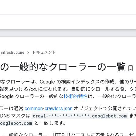
 infrastructure
ドキュメント
le の一般的なクローラーの一覧
bookmark_border
一般的なクローラーは、Google の検索インデックスの作成、他
報を見つけるために使われます。自動的にクロールする際、ク
oogle クローラーの一般的な
技術的特性
は、一般的なクローラ
ラーは通常
common-crawlers.json
オブジェクトで公開されている
DNS マスクは
crawl-***-***-***-***.googlebot.com
ま
ooglebot.com
と一致します。
、一般的なクローラー、HTTP リクエストに表示されるユーザ