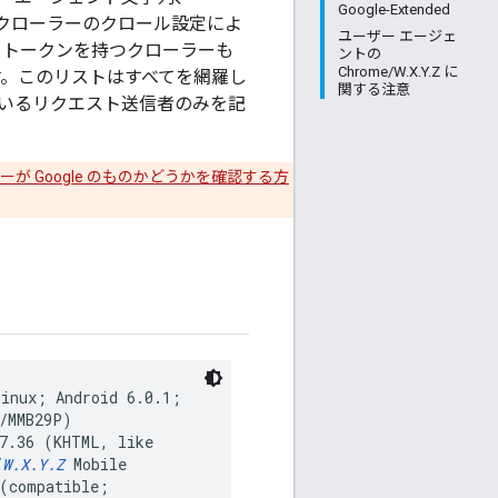
Google-Extended
のクローラーのクロール設定によ
ユーザー エージェ
 トークンを持つクローラーも
ントの
Chrome/W.X.Y.Z に
す。このリストはすべてを網羅し
関する注意
いるリクエスト送信者のみを記
が Google のものかどうかを確認する方
Linux; Android 6.0.1;
d/MMB29P)
37.36 (KHTML, like
/
W.X.Y.Z
Mobile
 (compatible;