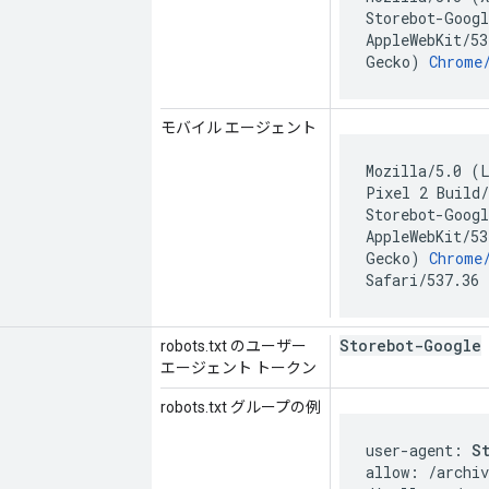
Storebot-Goog
AppleWebKit/5
Gecko)
Chrome
モバイル エージェント
Mozilla/5.0 (
Pixel 2 Build
Storebot-Goog
AppleWebKit/5
Gecko)
Chrome
Safari/537.36
Storebot-Google
robots.txt のユーザー
エージェント トークン
robots.txt グループの例
user-agent: 
S
allow: /archiv