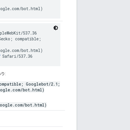
;
oogle.com/bot.html)
pleWebKit/537.36
Gecko; compatible;
;
oogle.com/bot.html)
Safari/537.36
り:
ompatible; Googlebot/2.1;
oogle.com/bot.html)
google.com/bot.html)