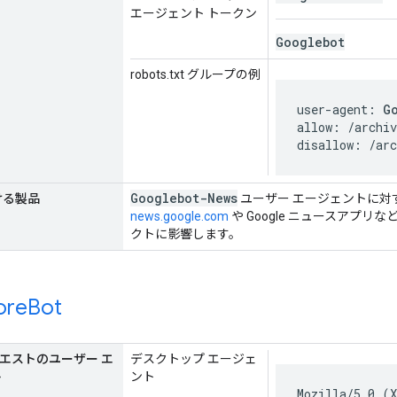
エージェント トークン
Googlebot
robots.txt グループの例
user-agent: 
G
allow: /archiv
disallow: /arc
Googlebot-News
ける製品
ユーザー エージェントに対
news.google.com
や Google ニュースアプリな
クトに影響します。
ore
Bot
リクエストのユーザー エ
デスクトップ エージェ
ト
ント
Mozilla/5.0 (