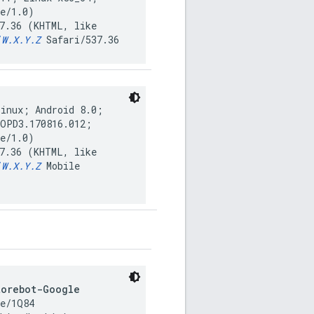
le/1.0)
37.36 (KHTML, like
/
W.X.Y.Z
Safari/537.36
Linux; Android 8.0;
/OPD3.170816.012;
le/1.0)
37.36 (KHTML, like
/
W.X.Y.Z
Mobile
torebot-Google
e/1Q84
