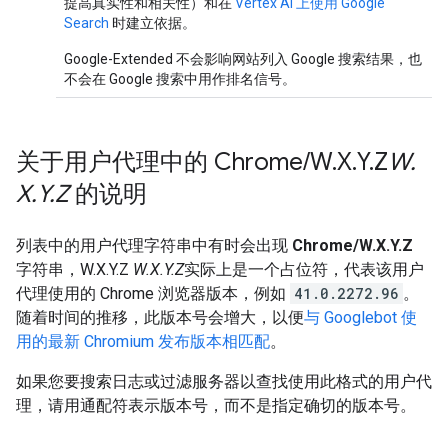
提高真实性和相关性）和在
Vertex AI 上使用 Google
Search
时建立依据。
Google-Extended 不会影响网站列入 Google 搜索结果，也
不会在 Google 搜索中用作排名信号。
关于用户代理中的 Chrome
/
W
.
X
.
Y
.
Z
W
.
X
.
Y
.
Z
的说明
列表中的用户代理字符串中有时会出现
Chrome/W.X.Y.Z
字符串，W.X.Y.Z
W.X.Y.Z
实际上是一个占位符，代表该用户
代理使用的 Chrome 浏览器版本，例如
41.0.2272.96
。
随着时间的推移，此版本号会增大，以便
与 Googlebot 使
用的最新 Chromium 发布版本相匹配
。
如果您要搜索日志或过滤服务器以查找使用此格式的用户代
理，请用通配符表示版本号，而不是指定确切的版本号。