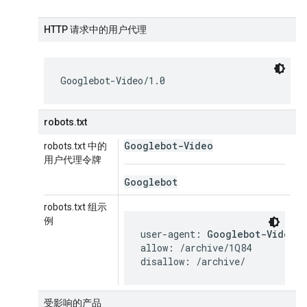
HTTP 请求中的用户代理
Googlebot-Video/1.0
robots.txt
Googlebot-Video
robots.txt 中的
用户代理令牌
Googlebot
robots.txt 组示
例
user-agent: 
Googlebot-Video
allow: /archive/1Q84

disallow: /archive/
受影响的产品