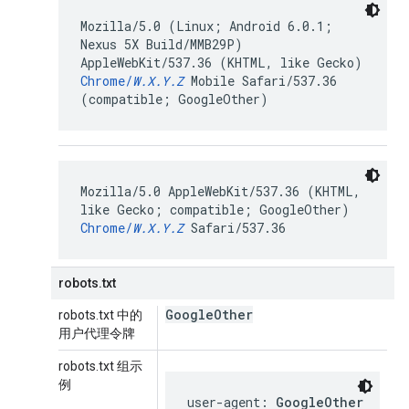
Mozilla/5.0 (Linux; Android 6.0.1;
Nexus 5X Build/MMB29P)
AppleWebKit/537.36 (KHTML, like Gecko)
Chrome/
W.X.Y.Z
Mobile Safari/537.36
(compatible; GoogleOther)
Mozilla/5.0 AppleWebKit/537.36 (KHTML,
like Gecko; compatible; GoogleOther)
Chrome/
W.X.Y.Z
Safari/537.36
robots.txt
Google
Other
robots.txt 中的
用户代理令牌
robots.txt 组示
例
user-agent: 
GoogleOther