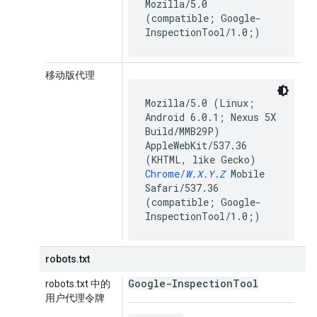
Mozilla/5.0
(compatible; Google-
InspectionTool/1.0;)
移动版代理
Mozilla/5.0 (Linux;
Android 6.0.1; Nexus 5X
Build/MMB29P)
AppleWebKit/537.36
(KHTML, like Gecko)
Chrome/
W.X.Y.Z
Mobile
Safari/537.36
(compatible; Google-
InspectionTool/1.0;)
robots.txt
Google-Inspection
Tool
robots.txt 中的
用户代理令牌