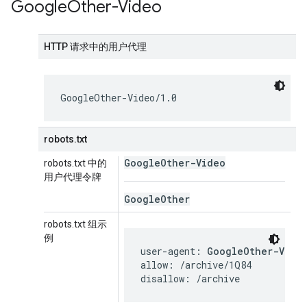
Google
Other-Video
HTTP 请求中的用户代理
GoogleOther-Video/1.0
robots.txt
Google
Other-Video
robots.txt 中的
用户代理令牌
Google
Other
robots.txt 组示
例
user-agent: 
GoogleOther-Vide
allow: /archive/1Q84

disallow: /archive