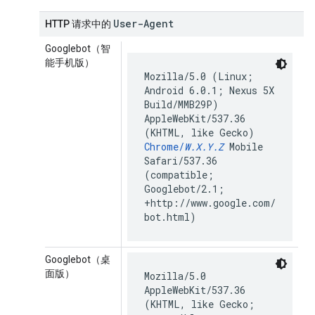
User-Agent
HTTP 请求中的
Googlebot（智
能手机版）
Mozilla/5.0 (Linux;
Android 6.0.1; Nexus 5X
Build/MMB29P)
AppleWebKit/537.36
(KHTML, like Gecko)
Chrome/
W.X.Y.Z
Mobile
Safari/537.36
(compatible;
Googlebot/2.1;
+http://www.google.com/
bot.html)
Googlebot（桌
面版）
Mozilla/5.0
AppleWebKit/537.36
(KHTML, like Gecko;