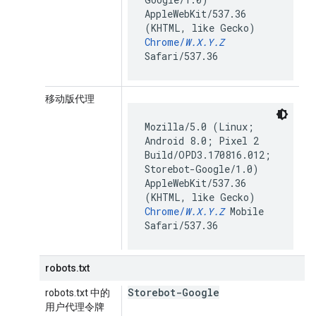
AppleWebKit/537.36
(KHTML, like Gecko)
Chrome/
W.X.Y.Z
Safari/537.36
移动版代理
Mozilla/5.0 (Linux;
Android 8.0; Pixel 2
Build/OPD3.170816.012;
Storebot-Google/1.0)
AppleWebKit/537.36
(KHTML, like Gecko)
Chrome/
W.X.Y.Z
Mobile
Safari/537.36
robots.txt
Storebot-Google
robots.txt 中的
用户代理令牌