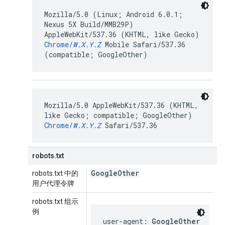
Mozilla/5.0 (Linux; Android 6.0.1;
Nexus 5X Build/MMB29P)
AppleWebKit/537.36 (KHTML, like Gecko)
Chrome/
W.X.Y.Z
Mobile Safari/537.36
(compatible; GoogleOther)
Mozilla/5.0 AppleWebKit/537.36 (KHTML,
like Gecko; compatible; GoogleOther)
Chrome/
W.X.Y.Z
Safari/537.36
robots.txt
Google
Other
robots.txt 中的
用户代理令牌
robots.txt 组示
例
user-agent: 
GoogleOther