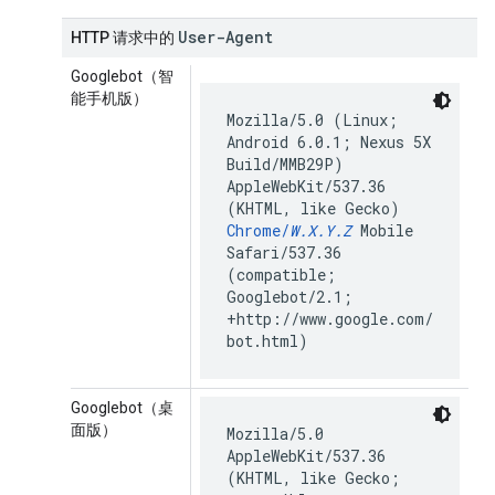
User-Agent
HTTP 请求中的
Googlebot（智
能手机版）
Mozilla/5.0 (Linux;
Android 6.0.1; Nexus 5X
Build/MMB29P)
AppleWebKit/537.36
(KHTML, like Gecko)
Chrome/
W.X.Y.Z
Mobile
Safari/537.36
(compatible;
Googlebot/2.1;
+http://www.google.com/
bot.html)
Googlebot（桌
面版）
Mozilla/5.0
AppleWebKit/537.36
(KHTML, like Gecko;