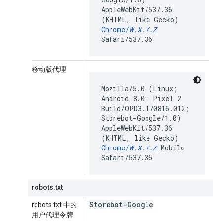
AppleWebKit/537.36
(KHTML, like Gecko)
Chrome/
W.X.Y.Z
Safari/537.36
移动版代理
Mozilla/5.0 (Linux;
Android 8.0; Pixel 2
Build/OPD3.170816.012;
Storebot-Google/1.0)
AppleWebKit/537.36
(KHTML, like Gecko)
Chrome/
W.X.Y.Z
Mobile
Safari/537.36
robots.txt
Storebot-Google
robots.txt 中的
用户代理令牌