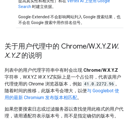
提高真实性和相关性）和在
Vertex AI 上使用 Google
Search
时建立依据。
Google-Extended 不会影响网站列入 Google 搜索结果，也
不会在 Google 搜索中用作排名信号。
关于用户代理中的 Chrome
/
W
.
X
.
Y
.
Z
W
.
X
.
Y
.
Z
的说明
列表中的用户代理字符串中有时会出现
Chrome/W.X.Y.Z
字符串，W.X.Y.Z
W.X.Y.Z
实际上是一个占位符，代表该用户
代理使用的 Chrome 浏览器版本，例如
41.0.2272.96
。
随着时间的推移，此版本号会增大，以便
与 Googlebot 使
用的最新 Chromium 发布版本相匹配
。
如果您要搜索日志或过滤服务器以查找使用此格式的用户代
理，请用通配符表示版本号，而不是指定确切的版本号。