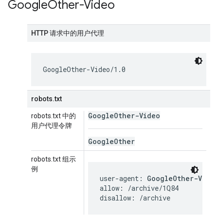
Google
Other-Video
HTTP 请求中的用户代理
GoogleOther-Video/1.0
robots.txt
Google
Other-Video
robots.txt 中的
用户代理令牌
Google
Other
robots.txt 组示
例
user-agent: 
GoogleOther-Vide
allow: /archive/1Q84

disallow: /archive