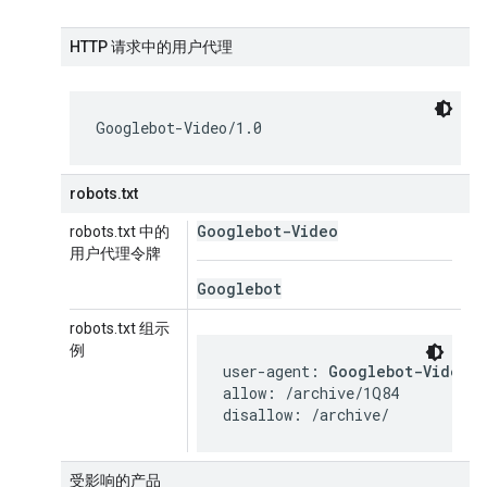
HTTP 请求中的用户代理
Googlebot-Video/1.0
robots.txt
Googlebot-Video
robots.txt 中的
用户代理令牌
Googlebot
robots.txt 组示
例
user-agent: 
Googlebot-Video
allow: /archive/1Q84

disallow: /archive/
受影响的产品