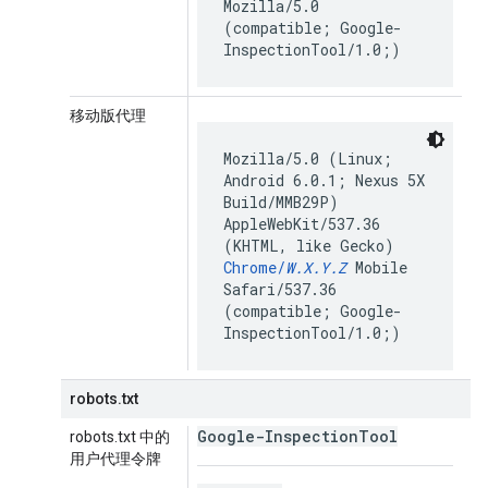
Mozilla/5.0
(compatible; Google-
InspectionTool/1.0;)
移动版代理
Mozilla/5.0 (Linux;
Android 6.0.1; Nexus 5X
Build/MMB29P)
AppleWebKit/537.36
(KHTML, like Gecko)
Chrome/
W.X.Y.Z
Mobile
Safari/537.36
(compatible; Google-
InspectionTool/1.0;)
robots.txt
Google-Inspection
Tool
robots.txt 中的
用户代理令牌