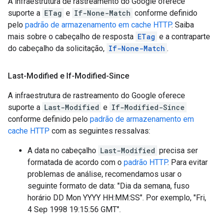
A infraestrutura de rastreamento do Google oferece
suporte a
ETag
e
If-None-Match
conforme definido
pelo
padrão de armazenamento em cache HTTP
. Saiba
mais sobre o cabeçalho de resposta
ETag
e a contraparte
do cabeçalho da solicitação,
If-None-Match
.
Last-Modified e If-Modified-Since
A infraestrutura de rastreamento do Google oferece
suporte a
Last-Modified
e
If-Modified-Since
conforme definido pelo
padrão de armazenamento em
cache HTTP
com as seguintes ressalvas:
A data no cabeçalho
Last-Modified
precisa ser
formatada de acordo com o
padrão HTTP
. Para evitar
problemas de análise, recomendamos usar o
seguinte formato de data: "Dia da semana, fuso
horário
DD Mon YYYY HH:MM:SS
". Por exemplo, "
Fri,
4 Sep 1998 19:15:56 GMT
".