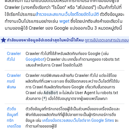
ผลิตภัณฑ์ ไม่ว่าจะแบบอัตโนมัติหรือที่ทริกเกอร์จากคําขอของผู้ใช้
Crawler (บางครั้งเรียกว่า "โรบ็อต" หรือ "สไปเดอร์") เป็นคำทั่วไปที่
ใช้เรียกโปรแกรม
สำรวจและสแกนเว็บไซต์โดยอัตโนมัติ
ตัวดึงข้อมูลจะ
ทำงานเป็นโปรแกรมอย่างเช่น
wget
ซึ่งโดยปกติจะส่งคำขอเดียวใน
นามของผู้ใช้ Crawler ของ Google แบ่งออกเป็น 3 หมวดหมู่ดังนี้
กำลังมองหาข้อมูลอัปเดตล่าสุดในหน้านี้ใช่ไหม
ดู
การอัปเดตเอกสารประกอบ
Crawler
Crawler ทั่วไปที่ใช้สำหรับผลิตภัณฑ์ของ Google (เช่น
ทั่วไป
Googlebot
) Crawler ประเภทนี้จะทำตามกฎของ robots.txt
เสมอสําหรับการ Crawl โดยอัตโนมัติ
Crawler
Crawler กรณีพิเศษจะคล้ายกับ Crawler ทั่วไป แต่จะใช้โดย
กรณี
ผลิตภัณฑ์ที่เฉพาะเจาะจง ซึ่งมีข้อตกลงระหว่างเว็บไซต์ที่ได้รับ
พิเศษ
การ Crawl กับผลิตภัณฑ์ของ Google เกี่ยวกับขั้นตอนการ
Ads
Bot
Crawl เช่น
จะไม่สนใจ User Agent ใน robots.txt
*
ส่วนกลาง (
) เมื่อได้รับอนุญาตจากผู้เผยแพร่โฆษณา
ตัวดึง
ตัวดึงข้อมูลที่ทริกเกอร์โดยผู้ใช้เป็นส่วนหนึ่งของเครื่องมือและ
ข้อมูลที่
ฟังก์ชันของผลิตภัณฑ์ที่ผู้ใช้ปลายทางเป็นผู้ทริกเกอร์การดึง
ทริก
ข้อมูล เช่น
เครื่องมือตรวจสอบเว็บไซต์จาก Google Sites
จะ
เกอร์โดย
ทำตามคำขอของผู้ใช้