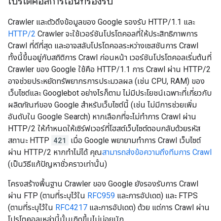
โปรโตคอลการโอนที่รองรับ
Crawler และตัวดึงข้อมูลของ Google รองรับ HTTP/1.1 และ
HTTP/2
Crawler จะใช้เวอร์ชันโปรโตคอลที่ให้ประสิทธิภาพการ
Crawl ที่ดีที่สุด และอาจสลับโปรโตคอลระหว่างเซสชันการ Crawl
ทั้งนี้ขึ้นอยู่กับสถิติการ Crawl ก่อนหน้า เวอร์ชันโปรโตคอลเริ่มต้นที่
Crawler ของ Google ใช้คือ HTTP/1.1 การ Crawl ผ่าน HTTP/2
อาจช่วยประหยัดทรัพยากรการประมวลผล (เช่น CPU, RAM) ของ
เว็บไซต์และ Googlebot อย่างไรก็ตาม ไม่มีประโยชน์เฉพาะที่เกี่ยวกับ
ผลิตภัณฑ์ของ Google สำหรับเว็บไซต์นี้ (เช่น ไม่มีการช่วยเพิ่ม
อันดับใน Google Search) หากเลือกที่จะไม่ทำการ Crawl ผ่าน
HTTP/2 ให้กำหนดให้เซิร์ฟเวอร์ที่โฮสต์เว็บไซต์ตอบกลับด้วยรหัส
สถานะ HTTP
421
เมื่อ Google พยายามทำการ Crawl เว็บไซต์
ผ่าน HTTP/2 หากทําไม่ได้ คุณ
สามารถส่งข้อความถึงทีมการ Crawl
(เป็นวิธีแก้ปัญหาชั่วคราวเท่านั้น)
โครงสร้างพื้นฐาน Crawler ของ Google ยังรองรับการ Crawl
ผ่าน FTP (ตามที่ระบุไว้ใน
RFC959
และการอัปเดต) และ FTPS
(ตามที่ระบุไว้ใน
RFC4217
และการอัปเดต) ด้วย แต่การ Crawl ผ่าน
โปรโตคอลเหล่านี้นั้นเกิดขึ้นไม่บ่อยนัก