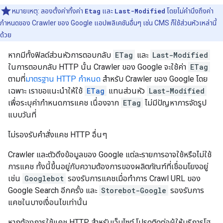
หมายเหตุ: ลองตั้งค่าทั้งค่า
Etag
และ
Last-Modified
โดยไม่คำนึงถึงค่า
กำหนดของ Crawler ของ Google แอปพลิเคชันอื่นๆ เช่น CMS ก็ใช้ส่วนหัวเหล่านี้
ด้วย
หากมีทั้งฟิลด์ส่วนหัวการตอบกลับ
ETag
และ
Last-Modified
ในการตอบกลับ HTTP นั้น Crawler ของ Google จะใช้ค่า
ETag
ตามที่
มาตรฐาน HTTP กำหนด
สำหรับ Crawler ของ Google โดย
เฉพาะ เราขอแนะนำให้ใช้
ETag
แทนส่วนหัว
Last-Modified
เพื่อระบุค่ากำหนดการแคช เนื่องจาก
ETag
ไม่มีปัญหาการจัดรูป
แบบวันที่
ไม่รองรับคำสั่งแคช HTTP อื่นๆ
Crawler และตัวดึงข้อมูลของ Google แต่ละรายการอาจใช้หรือไม่ใช้
การแคช ทั้งนี้ขึ้นอยู่กับความต้องการของผลิตภัณฑ์ที่เชื่อมโยงอยู่
เช่น
Googlebot
รองรับการแคชเมื่อทำการ Crawl URL ของ
Google Search อีกครั้ง และ
Storebot-Google
รองรับการ
แคชในบางเงื่อนไขเท่านั้น
หากต้องการใช้แคช HTTP สําหรับเว็บไซต์ โปรดติดต่อผู้ให้บริการโฮ