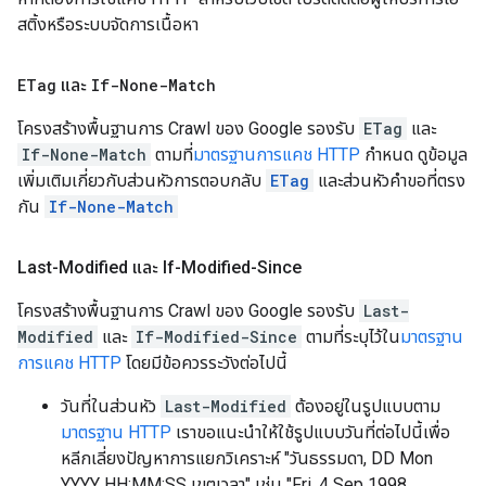
สติ้งหรือระบบจัดการเนื้อหา
ETag
และ
If-None-Match
โครงสร้างพื้นฐานการ Crawl ของ Google รองรับ
ETag
และ
If-None-Match
ตามที่
มาตรฐานการแคช HTTP
กำหนด ดูข้อมูล
เพิ่มเติมเกี่ยวกับส่วนหัวการตอบกลับ
ETag
และส่วนหัวคําขอที่ตรง
กัน
If-None-Match
Last-Modified และ If-Modified-Since
โครงสร้างพื้นฐานการ Crawl ของ Google รองรับ
Last-
Modified
และ
If-Modified-Since
ตามที่ระบุไว้ใน
มาตรฐาน
การแคช HTTP
โดยมีข้อควรระวังต่อไปนี้
วันที่ในส่วนหัว
Last-Modified
ต้องอยู่ในรูปแบบตาม
มาตรฐาน HTTP
เราขอแนะนำให้ใช้รูปแบบวันที่ต่อไปนี้เพื่อ
หลีกเลี่ยงปัญหาการแยกวิเคราะห์ "วันธรรมดา,
DD Mon
YYYY HH:MM:SS
เขตเวลา" เช่น "
Fri, 4 Sep 1998