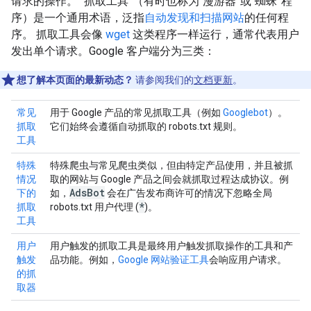
请求的操作。 “抓取工具”（有时也称为“漫游器”或“蜘蛛”程
序）是一个通用术语，泛指
自动发现和扫描网站
的任何程
序。 抓取工具会像
wget
这类程序一样运行，通常代表用户
发出单个请求。Google 客户端分为三类：
想了解本页面的最新动态？
请参阅我们的
文档更新
。
常见
用于 Google 产品的常见抓取工具（例如
Googlebot
）。
抓取
它们始终会遵循自动抓取的 robots.txt 规则。
工具
特殊
特殊爬虫与常见爬虫类似，但由特定产品使用，并且被抓
情况
取的网站与 Google 产品之间会就抓取过程达成协议。例
Ads
Bot
下的
如，
会在广告发布商许可的情况下忽略全局
*
抓取
robots.txt 用户代理 (
)。
工具
用户
用户触发的抓取工具是最终用户触发抓取操作的工具和产
触发
品功能。例如，
Google 网站验证工具
会响应用户请求。
的抓
取器