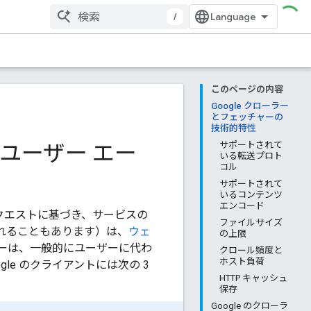
/
このページの内容
Google クローラー
とフェッチャーの
技術的特性
（ユーザー エー
サポートされて
いる転送プロト
コル
サポートされて
いるコンテンツ
エンコード
リクエストに基づき、サービスの
ファイルサイズ
れることもあります）は、
ウェ
の上限
ーは、一般的にユーザーに代わ
クロール頻度と
ホスト負荷
le のクライアントには次の 3
HTTP キャッシュ
保存
Google のクローラ