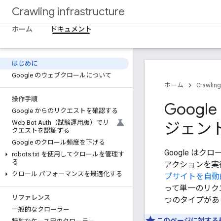
Crawling infrastructure
ホーム
ドキュメント
はじめに
Google のウェブクロールについて
ホーム
Crawling
操作手順
Goog
Google からのリクエストを確認する
Web Bot Auth（試験運用版）でリ
ジェン
クエストを認証する
Google のクロール頻度を下げる
Google 
robots
.
txt を使用してクロールを管理す
る
アクションを実
クロール パフォーマンスを最適化する
ブサイトを自動
って単一のリク
リファレンス
つのタイプがあ
一般的なクローラー
このページに対する