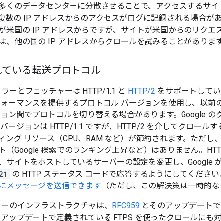
多くのデータセンターに分散させることで、アクセスするサイ
数の IP アドレスからのアクセスがログに記録される場合があり
が米国の IP アドレスからですが、サイトが米国からのリクエ
は、他の国の IP アドレスからクロールを試みることがありま
れている転送プロトコル
ローラーとフェッチャーは HTTP/1.1 と
HTTP/2
をサポートしてい
フォーマンスを提供するプロトコル バージョンを使用し、以前
ション間でプロトコルを切り替える場合があります。Google 
ージョンは HTTP/1.1 ですが、HTTP/2 を介してクロールする
ング リソース（CPU、RAM など）が節約されます。ただし、サイ
（Google 検索でのランキング上昇など）はありません。HTT
サイトをホストしているサーバーの設定を変更し、Google が 
21
の HTTP ステータス コードで応答するようにしてくださ
にメッセージを送信できます
（ただし、この解決策は一時的な
ローラーのインフラストラクチャは、
RFC959
とそのアップデートで定
アップデートで定義されている FTPS を使ったクロールにも