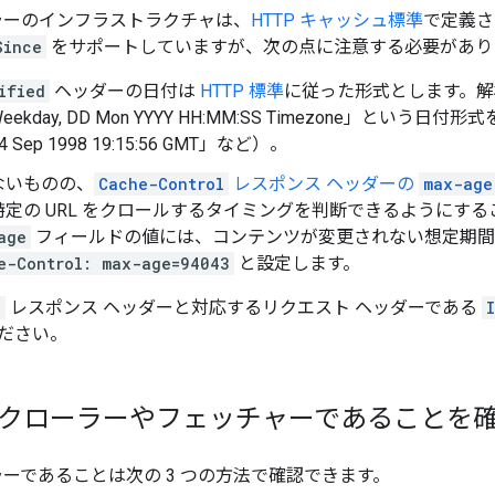
ローラーのインフラストラクチャは、
HTTP キャッシュ標準
で定義
Since
をサポートしていますが、次の点に注意する必要があり
ified
ヘッダーの日付は
HTTP 標準
に従った形式とします。
ekday,
DD Mon YYYY HH:MM:SS
Timezone」という日付
, 4 Sep 1998 19:15:56 GMT
」など）。
ないものの、
Cache-Control
レスポンス ヘッダーの
max-age
特定の URL をクロールするタイミングを判断できるようにす
age
フィールドの値には、コンテンツが変更されない想定期間
e-Control: max-age=94043
と設定します。
d
レスポンス ヘッダーと対応するリクエスト ヘッダーである
ださい。
e のクローラーやフェッチャーであることを
ローラーであることは次の 3 つの方法で確認できます。