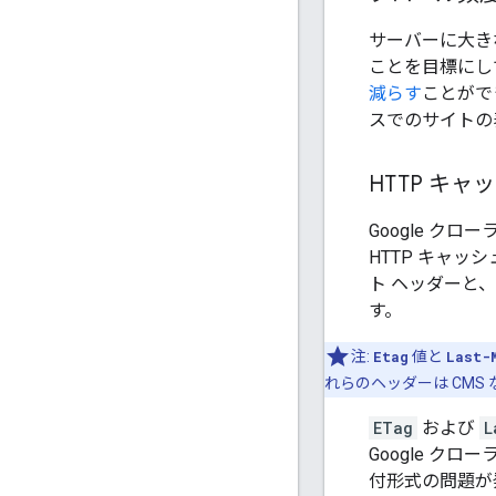
サーバーに大き
ことを目標にし
減らす
ことがで
スでのサイトの
HTTP キャ
Google ク
HTTP キャ
ト ヘッダーと、
す。
注:
Etag
値と
Last-
れらのヘッダーは CM
ETag
および
L
Google クロ
付形式の問題が