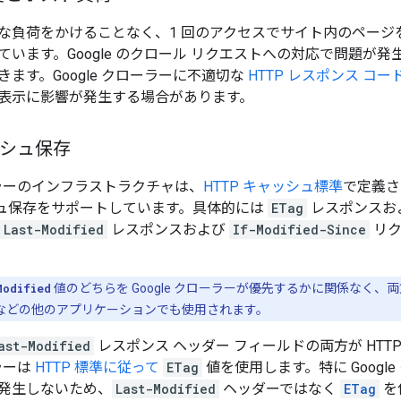
な負荷をかけることなく、1 回のアクセスでサイト内のページ
ています。Google のクロール リクエストへの対応で問題が発
きます。Google クローラーに不適切な
HTTP レスポンス コー
表示に影響が発生する場合があります。
ッシュ保存
ローラーのインフラストラクチャは、
HTTP キャッシュ標準
で定義さ
ッシュ保存をサポートしています。具体的には
ETag
レスポンスお
Last-Modified
レスポンスおよび
If-Modified-Since
リク
Modified
値のどちらを Google クローラーが優先するかに関係なく
S などの他のアプリケーションでも使用されます。
ast-Modified
レスポンス ヘッダー フィールドの両方が HTT
ーラーは
HTTP 標準に従って
ETag
値を使用します。特に Googl
発生しないため、
Last-Modified
ヘッダーではなく
ETag
を