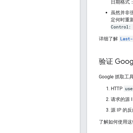
日期格式：
虽然并非
定何时重
Control:
详细了解
Last
验证 Goo
Google 抓
HTTP
use
请求的源 I
源 IP 的
了解如何使用这