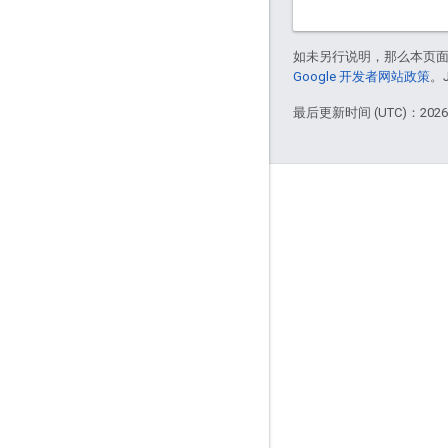
如未另行说明，那么本页
Google 开发者网站政策
。
最后更新时间 (UTC)：2026-
互动
Google Developer Program
Google Developer Groups
Google Developer Experts
Accelerators
Google Cloud & NVIDIA