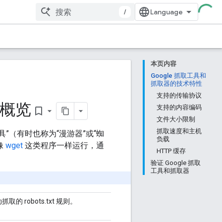
/
本页内容
Google 抓取工具和
抓取器的技术特性
支持的传输协议
）概览
支持的内容编码
bookmark_border
文件大小限制
抓取速度和主机
具”（有时也称为“漫游器”或“蜘
负载
像
wget
这类程序一样运行，通
HTTP 缓存
验证 Google 抓取
工具和抓取器
 robots.txt 规则。