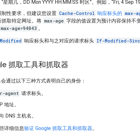
“星期几，
DD Mon YYYY HH:MM:SS
时区”。例如，“
Fri, 4 Sep 
强制性要求，但建议您设置
Cache-Control
响应标头的
max-a
新抓取特定网址。将
max-age
字段的值设置为预计内容保持不
 max-age=94043
。
-Modified
响应标头和与之对应的请求标头
If-Modified-Sin
gle 抓取工具和抓取器
取工具会通过以下三种方式表明自己的身份：
r-agent
请求标头。
P 地址。
反向 DNS 主机名。
些详细信息
验证 Google 抓取工具和抓取器
。