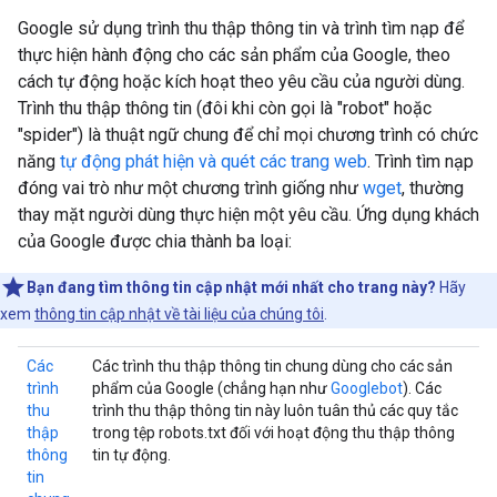
Google sử dụng trình thu thập thông tin và trình tìm nạp để
thực hiện hành động cho các sản phẩm của Google, theo
cách tự động hoặc kích hoạt theo yêu cầu của người dùng.
Trình thu thập thông tin (đôi khi còn gọi là "robot" hoặc
"spider") là thuật ngữ chung để chỉ mọi chương trình có chức
năng
tự động phát hiện và quét các trang web
. Trình tìm nạp
đóng vai trò như một chương trình giống như
wget
, thường
thay mặt người dùng thực hiện một yêu cầu. Ứng dụng khách
của Google được chia thành ba loại:
Bạn đang tìm thông tin cập nhật mới nhất cho trang này?
Hãy
xem
thông tin cập nhật về tài liệu của chúng tôi
.
Các
Các trình thu thập thông tin chung dùng cho các sản
trình
phẩm của Google (chẳng hạn như
Googlebot
). Các
thu
trình thu thập thông tin này luôn tuân thủ các quy tắc
thập
trong tệp robots.txt đối với hoạt động thu thập thông
thông
tin tự động.
tin