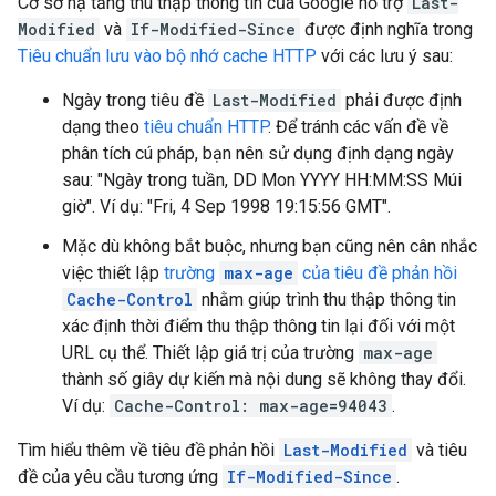
Cơ sở hạ tầng thu thập thông tin của Google hỗ trợ
Last-
Modified
và
If-Modified-Since
được định nghĩa trong
Tiêu chuẩn lưu vào bộ nhớ cache HTTP
với các lưu ý sau:
Ngày trong tiêu đề
Last-Modified
phải được định
dạng theo
tiêu chuẩn HTTP
. Để tránh các vấn đề về
phân tích cú pháp, bạn nên sử dụng định dạng ngày
sau: "Ngày trong tuần,
DD Mon YYYY HH:MM:SS
Múi
giờ". Ví dụ: "
Fri, 4 Sep 1998 19:15:56 GMT
".
Mặc dù không bắt buộc, nhưng bạn cũng nên cân nhắc
việc thiết lập
trường
max-age
của tiêu đề phản hồi
Cache-Control
nhằm giúp trình thu thập thông tin
xác định thời điểm thu thập thông tin lại đối với một
URL cụ thể. Thiết lập giá trị của trường
max-age
thành số giây dự kiến mà nội dung sẽ không thay đổi.
Ví dụ:
Cache-Control: max-age=94043
.
Tìm hiểu thêm về tiêu đề phản hồi
Last-Modified
và tiêu
đề của yêu cầu tương ứng
If-Modified-Since
.