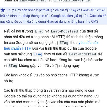
phản hồi
Last-Modified
và
If-Modified-Since
.
Lưu ý: Hãy cân nhắc việc thiết lập cả giá trị
Etag
và
Last-Modified
bất kể trình thu thập thông tin của Google ưu tiên giá trị nào. Các tiêu đề
này cũng được nhiều ứng dụng khác sử dụng, chẳng hạn như CMS.
Nếu cả hai trường
ETag
và
Last-Modified
của tiêu đề
phản hồi đều có trong phản hồi HTTP, thì trình thu thập thông
tin của Google sẽ sử dụng giá trị
ETag
theo
yêu cầu của
tiêu chuẩn HTTP
. Đối với trình thu thập dữ tin của Google,
bạn nên sử dụng
ETag
thay vì tiêu đề
Last-Modified
để
cho biết lựa chọn ưu tiên về hoạt động lưu vào bộ nhớ cache
vì
ETag
không gặp vấn đề về định dạng ngày.
Các lệnh khác để lưu vào bộ nhớ cache HTTP không được
hỗ trợ.
Các trình thu thập thông tin và trình tìm nạp riêng lẻ của
Google có thể sử dụng hoặc không sử dụng tính năng lưu
vào bộ nhớ cache, tuỳ thuộc vào nhu cầu của sản phẩm mà