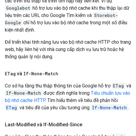
các trình thu thập và trình tìm nạp này liên kết. Ví dụ:
Googlebot
hỗ trợ lưu vào bộ nhớ cache khi thu thập lại dữ
liệu trên các URL cho Google Tìm kiếm và
Storebot-
Google
chỉ hỗ trợ lưu vào bộ nhớ cache trong một số điều
kiện nhất định.
Để triển khai tính năng lưu vào bộ nhớ cache HTTP cho trang
web, hãy liên hệ với nhà cung cấp dịch vụ lưu trữ hoặc hệ
thống quản lý nội dung.
ETag
và
If-None-Match
Cơ sở hạ tầng thu thập thông tin của Google hỗ trợ
ETag
và
If-None-Match
được định nghĩa trong
Tiêu chuẩn lưu vào
bộ nhớ cache HTTP
. Tìm hiểu thêm về tiêu đề phản hồi
ETag
và tiêu đề của yêu cầu tương ứng
If-None-Match
.
Last-Modified và If-Modified-Since